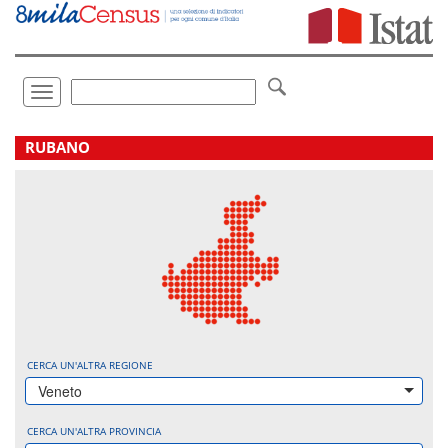
Vai
direttamente
a:
Contenuto
Ricerca
Toggle
navigation
.
RUBANO
CERCA UN'ALTRA REGIONE
Veneto
CERCA UN'ALTRA PROVINCIA