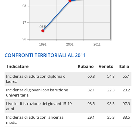
98
97
96.5
96
1991
2001
2011
CONFRONTI TERRITORIALI AL 2011
Indicatore
Rubano
Veneto
Italia
Incidenza di adulti con diploma o
60.8
54.8
55.1
laurea
Incidenza di giovani con istruzione
32.1
22.3
23.2
universitaria
Livello di istruzione dei giovani 15-19
98.5
98.5
97.9
anni
Incidenza di adulti con la licenza
29.1
35.3
33.5
media