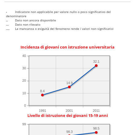
-
Indicatore non applicabile per valore nullo o poco significativo del
denominatore
..
Dato non ancora disponibile
...
Dato non rilevato
....
La mancanza o esiguità del fenomeno rende i valori non significativi
Incidenza di giovani con istruzione universitaria
40
32.1
30
20
14.9
8.4
10
0
1991
2001
2011
Livello di istruzione dei giovani 15-19 anni
99
98.5
98.3