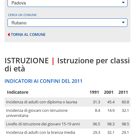
Padova
CERCA UN COMUNE
Rubano
TORNA AL COMUNE
ISTRUZIONE
|
Istruzione per classi
di età
INDICATORI AI CONFINI DEL 2011
Indicatore
1991
2001
2011
Incidenza di adulti con diploma o laurea
31.3
45.4
60.8
Incidenza di giovani con istruzione
8.4
14.9
32.1
universitaria
Livello di istruzione dei giovani 15-19 anni
96.5
98.3
98.5
Incidenza di adulti con la licenza media
29.3
32.1
29.1