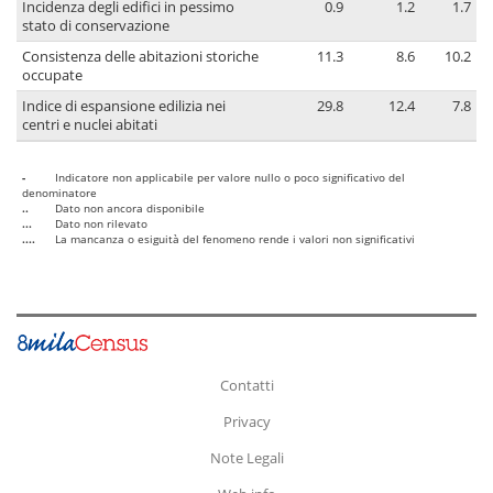
Incidenza degli edifici in pessimo
0.9
1.2
1.7
stato di conservazione
Consistenza delle abitazioni storiche
11.3
8.6
10.2
occupate
Indice di espansione edilizia nei
29.8
12.4
7.8
centri e nuclei abitati
-
Indicatore non applicabile per valore nullo o poco significativo del
denominatore
..
Dato non ancora disponibile
...
Dato non rilevato
....
La mancanza o esiguità del fenomeno rende i valori non significativi
Contatti
Privacy
Note Legali