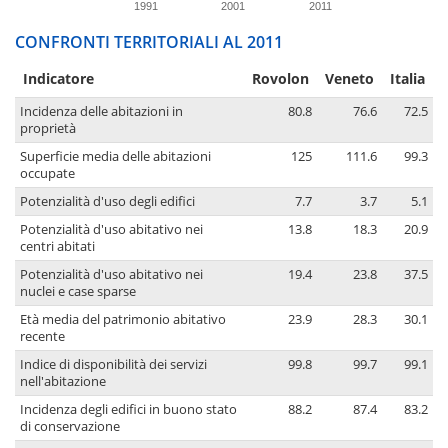
1991
2001
2011
CONFRONTI TERRITORIALI AL 2011
Indicatore
Rovolon
Veneto
Italia
Incidenza delle abitazioni in
80.8
76.6
72.5
proprietà
Superficie media delle abitazioni
125
111.6
99.3
occupate
Potenzialità d'uso degli edifici
7.7
3.7
5.1
Potenzialità d'uso abitativo nei
13.8
18.3
20.9
centri abitati
Potenzialità d'uso abitativo nei
19.4
23.8
37.5
nuclei e case sparse
Età media del patrimonio abitativo
23.9
28.3
30.1
recente
Indice di disponibilità dei servizi
99.8
99.7
99.1
nell'abitazione
Incidenza degli edifici in buono stato
88.2
87.4
83.2
di conservazione