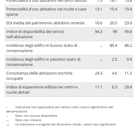
Potenzialità d'uso abitativo nei centri abitati
7.5
14.7
13.8
Potenzialità d'uso abitativo nei nuclei e case
13.1
15.4
19.4
sparse
Età media del patrimonio abitativo recente
16.6
20.5
23.9
Indice di disponibilità dei servizi
94.3
99
99.8
nell'abitazione
Incidenza degli edifici in buono stato di
...
80.4
88.2
conservazione
Incidenza degli edifici in pessimo stato di
...
2.5
0.9
conservazione
Consistenza delle abitazioni storiche
24.3
4.6
11.3
occupate
Indice di espansione edilizia nei centri e
11.1
6.3
29.8
nuclei abitati
-
Indicatore non applicabile per valore nullo o poco significativo del
denominatore
..
Dato non ancora disponibile
...
Dato non rilevato
....
La mancanza o esiguità del fenomeno rende i valori non significativi