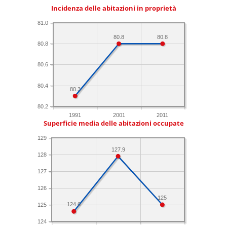
Incidenza delle abitazioni in proprietà
81.0
80.8
80.8
80.8
80.6
80.4
80.3
80.2
1991
2001
2011
Superficie media delle abitazioni occupate
129
127.9
128
127
126
125
124.6
125
124