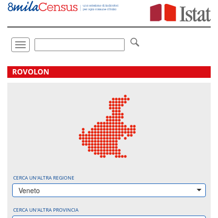
Vai
direttamente
a:
Contenuto
Ricerca
Toggle
navigation
.
ROVOLON
CERCA UN'ALTRA REGIONE
Veneto
CERCA UN'ALTRA PROVINCIA