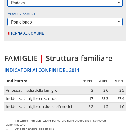
Padova
CERCA UN COMUNE
Pontelongo
TORNA AL COMUNE
FAMIGLIE
|
Struttura familiare
INDICATORI AI CONFINI DEL 2011
Indicatore
1991
2001
2011
Ampiezza media delle famiglie
3
2.6
2.5
Incidenza famiglie senza nuclei
17
23.3
27.4
Incidenza famiglie con due o più nuclei
2.2
1.5
1.6
-
Indicatore non applicabile per valore nullo o poco significativo del
denominatore
..
Dato non ancora disponibile