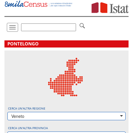
Vai
direttamente
a:
Contenuto
Ricerca
Toggle
navigation
.
PONTELONGO
CERCA UN'ALTRA REGIONE
Veneto
CERCA UN'ALTRA PROVINCIA