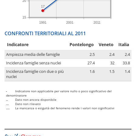
20
17
15
1991
2001
2011
CONFRONTI TERRITORIALI AL 2011
Indicatore
Pontelongo
Veneto
Italia
Ampiezza media delle famiglie
2.5
2.4
2.4
Incidenza famiglie senza nuclei
27.4
32
33.8
Incidenza famiglie con due o più
1.6
1.5
1.4
nuclei
-
Indicatore non applicabile per valore nullo o poco significativo del
denominatore
..
Dato non ancora disponibile
...
Dato non rilevato
....
La mancanza o esiguità del fenomeno rende i valori non significativi