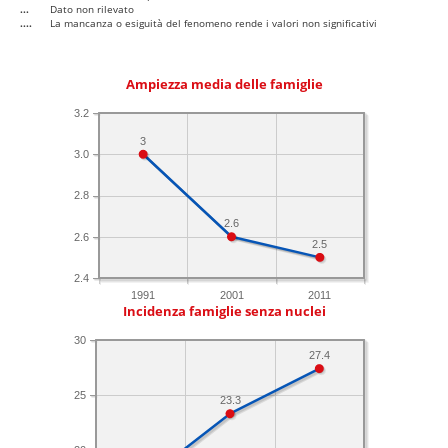
...
Dato non rilevato
....
La mancanza o esiguità del fenomeno rende i valori non significativi
Ampiezza media delle famiglie
3.2
3
3.0
2.8
2.6
2.6
2.5
2.4
1991
2001
2011
Incidenza famiglie senza nuclei
30
27.4
25
23.3