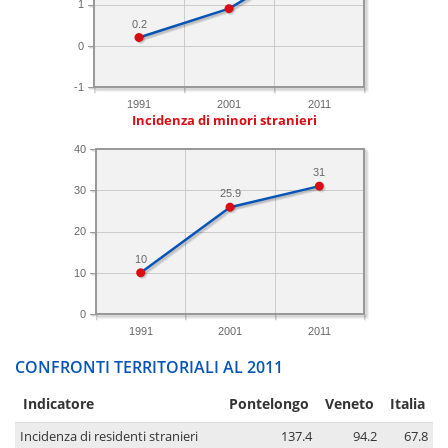
1
0.2
0
-1
1991
2001
2011
Incidenza di minori stranieri
40
31
30
25.9
20
10
10
0
1991
2001
2011
CONFRONTI TERRITORIALI AL 2011
Indicatore
Pontelongo
Veneto
Italia
Incidenza di residenti stranieri
137.4
94.2
67.8