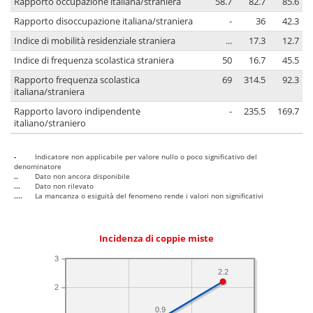
Rapporto occupazione italiana/straniera
58.7
82.7
85.6
Rapporto disoccupazione italiana/straniera
-
36
42.3
Indice di mobilità residenziale straniera
...
17.3
12.7
Indice di frequenza scolastica straniera
50
16.7
45.5
Rapporto frequenza scolastica
69
314.5
92.3
italiana/straniera
Rapporto lavoro indipendente
-
235.5
169.7
italiano/straniero
-
Indicatore non applicabile per valore nullo o poco significativo del
denominatore
..
Dato non ancora disponibile
...
Dato non rilevato
....
La mancanza o esiguità del fenomeno rende i valori non significativi
Incidenza di coppie miste
3
2.2
2
0.9