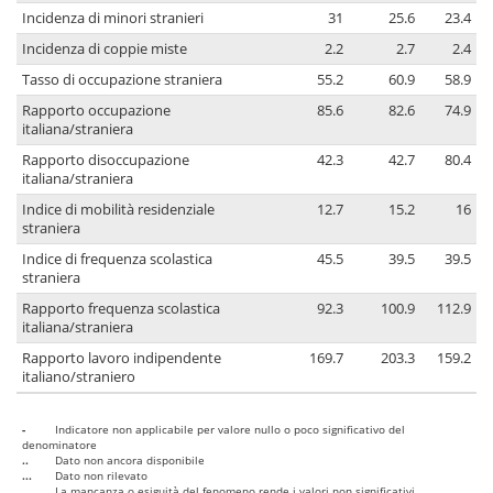
Incidenza di minori stranieri
31
25.6
23.4
Incidenza di coppie miste
2.2
2.7
2.4
Tasso di occupazione straniera
55.2
60.9
58.9
Rapporto occupazione
85.6
82.6
74.9
italiana/straniera
Rapporto disoccupazione
42.3
42.7
80.4
italiana/straniera
Indice di mobilità residenziale
12.7
15.2
16
straniera
Indice di frequenza scolastica
45.5
39.5
39.5
straniera
Rapporto frequenza scolastica
92.3
100.9
112.9
italiana/straniera
Rapporto lavoro indipendente
169.7
203.3
159.2
italiano/straniero
-
Indicatore non applicabile per valore nullo o poco significativo del
denominatore
..
Dato non ancora disponibile
...
Dato non rilevato
....
La mancanza o esiguità del fenomeno rende i valori non significativi