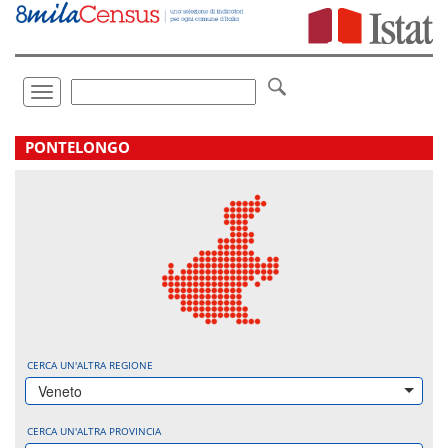
Vai
direttamente
a:
Contenuto
Ricerca
Toggle
navigation
.
PONTELONGO
CERCA UN'ALTRA REGIONE
Veneto
CERCA UN'ALTRA PROVINCIA