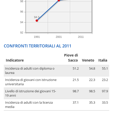
98
96
94.3
94
92
1991
2001
2011
CONFRONTI TERRITORIALI AL 2011
Piove di
Indicatore
Sacco
Veneto
Italia
Incidenza di adulti con diploma o
51.2
54.8
55.1
laurea
Incidenza di giovani con istruzione
21.5
22.3
23.2
universitaria
Livello di istruzione dei giovani 15-
98.7
98.5
97.9
19 anni
Incidenza di adulti con la licenza
37.1
35.3
33.5
media