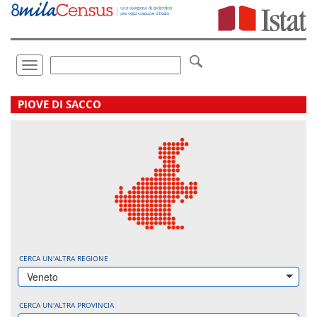
Vai
direttamente
a:
Contenuto
Ricerca
Toggle
navigation
.
PIOVE DI SACCO
CERCA UN'ALTRA REGIONE
Veneto
CERCA UN'ALTRA PROVINCIA