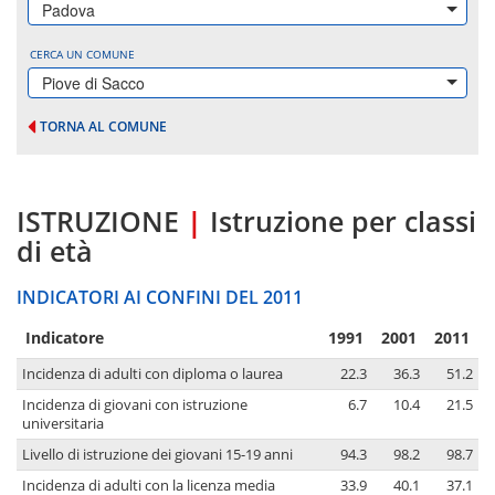
Padova
CERCA UN COMUNE
Piove di Sacco
TORNA AL COMUNE
ISTRUZIONE
|
Istruzione per classi
di età
INDICATORI AI CONFINI DEL 2011
Indicatore
1991
2001
2011
Incidenza di adulti con diploma o laurea
22.3
36.3
51.2
Incidenza di giovani con istruzione
6.7
10.4
21.5
universitaria
Livello di istruzione dei giovani 15-19 anni
94.3
98.2
98.7
Incidenza di adulti con la licenza media
33.9
40.1
37.1