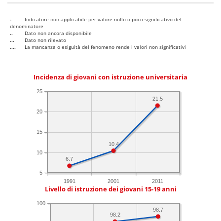
-
Indicatore non applicabile per valore nullo o poco significativo del
denominatore
..
Dato non ancora disponibile
...
Dato non rilevato
....
La mancanza o esiguità del fenomeno rende i valori non significativi
Incidenza di giovani con istruzione universitaria
25
21.5
20
15
10.4
10
6.7
5
1991
2001
2011
Livello di istruzione dei giovani 15-19 anni
100
98.7
98.2