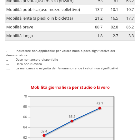
Mobilità privata (uso mezzo privato)
53
61
63.2
Mobilità pubblica (uso mezzo collettivo)
13.7
10.1
10.7
Mobilità lenta (a piedi o in bicicletta)
21.2
16.5
17.7
Mobilità breve
88.7
82.8
85.2
Mobilità lunga
1.8
2.7
3.3
-
Indicatore non applicabile per valore nullo o poco significativo del
denominatore
..
Dato non ancora disponibile
...
Dato non rilevato
....
La mancanza o esiguità del fenomeno rende i valori non significativi
Mobilità giornaliera per studio o lavoro
70
67.7
68
65.2
66
64
62.4
62