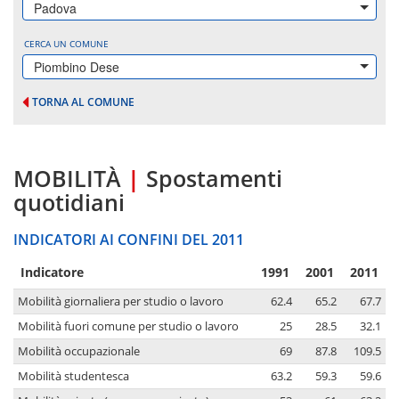
Padova
CERCA UN COMUNE
Piombino Dese
TORNA AL COMUNE
MOBILITÀ
|
Spostamenti
quotidiani
INDICATORI AI CONFINI DEL 2011
Indicatore
1991
2001
2011
Mobilità giornaliera per studio o lavoro
62.4
65.2
67.7
Mobilità fuori comune per studio o lavoro
25
28.5
32.1
Mobilità occupazionale
69
87.8
109.5
Mobilità studentesca
63.2
59.3
59.6