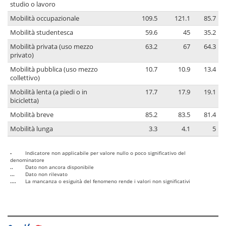
studio o lavoro
Mobilità occupazionale
109.5
121.1
85.7
Mobilità studentesca
59.6
45
35.2
Mobilità privata (uso mezzo
63.2
67
64.3
privato)
Mobilità pubblica (uso mezzo
10.7
10.9
13.4
collettivo)
Mobilità lenta (a piedi o in
17.7
17.9
19.1
bicicletta)
Mobilità breve
85.2
83.5
81.4
Mobilità lunga
3.3
4.1
5
-
Indicatore non applicabile per valore nullo o poco significativo del
denominatore
..
Dato non ancora disponibile
...
Dato non rilevato
....
La mancanza o esiguità del fenomeno rende i valori non significativi