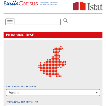
Vai
direttamente
a:
Contenuto
Ricerca
Toggle
navigation
.
PIOMBINO DESE
CERCA UN'ALTRA REGIONE
Veneto
CERCA UN'ALTRA PROVINCIA