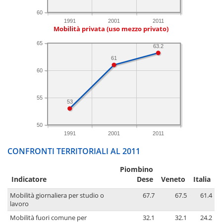
60
1991
2001
2011
Mobilità privata (uso mezzo privato)
65
63.2
61
60
55
53
50
1991
2001
2011
CONFRONTI TERRITORIALI AL 2011
Piombino
Indicatore
Dese
Veneto
Italia
Mobilità giornaliera per studio o
67.7
67.5
61.4
lavoro
Mobilità fuori comune per
32.1
32.1
24.2