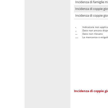
Incidenza di famiglie m
Incidenza di coppie giov
Incidenza di coppie giov
-
Indicatore non applica
..
Dato non ancora dispo
...
Dato non rilevato
....
La mancanza o esiguità
Incidenza di coppie gi