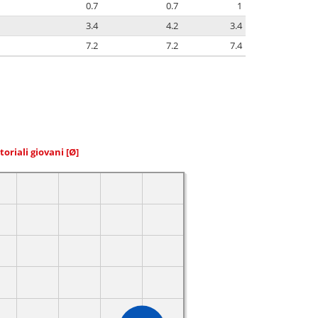
0.7
0.7
1
3.4
4.2
3.4
7.2
7.2
7.4
toriali giovani
[Ø]