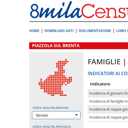
Vai
direttamente
a:
Contenuto
Ricerca
HOME
DOWNLOAD DATI
DOCUMENTAZIONE
LINKS 
.
PIAZZOLA SUL BRENTA
FAMIGLIE
|
INDICATORI AI CO
Indicatore
Incidenza di giovani ch
Incidenza di famiglie m
CERCA UN'ALTRA REGIONE
Incidenza di coppie giov
Veneto
Incidenza di coppie giov
CERCA UN'ALTRA PROVINCIA