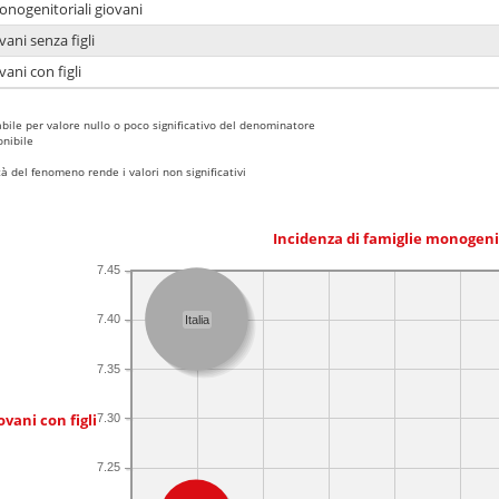
onogenitoriali giovani
ani senza figli
ani con figli
bile per valore nullo o poco significativo del denominatore
nibile
 del fenomeno rende i valori non significativi
Incidenza di famiglie monogeni
7.45
7.40
Italia
7.35
ovani con figli
7.30
7.25