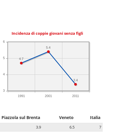
Incidenza di coppie giovani senza figli
6
5.4
5
4.7
4
3.4
3
1991
2001
2011
Piazzola sul Brenta
Veneto
Italia
3.9
6.5
7