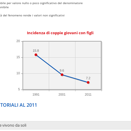
bile per valore nullo o poco significativo del denominatore
nibile
 del fenomeno rende i valori non significativi
Incidenza di coppie giovani con figli
20
15.8
15
9.6
10
7.2
5
1991
2001
2011
TORIALI AL 2011
e vivono da soli