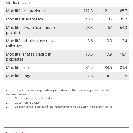
studio o lavoro
Mobilità occupazionale
212.3
121.1
85.7
Mobilità studentesca
43.8
45
35.2
Mobilità privata (uso mezzo
73.3
67
64.3
privato)
Mobilità pubblica (uso mezzo
8.6
10.9
13.4
collettivo)
Mobilità lenta (a piedi o in
13.5
17.9
19.1
bicicletta)
Mobilità breve
84.5
83.5
81.4
Mobilità lunga
2.8
4.1
5
-
Indicatore non applicabile per valore nullo o poco significativo del
denominatore
..
Dato non ancora disponibile
...
Dato non rilevato
....
La mancanza o esiguità del fenomeno rende i valori non significativi