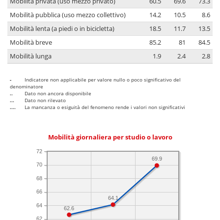
Mobilità privata (uso mezzo privato)
60.5
69.6
73.3
Mobilità pubblica (uso mezzo collettivo)
14.2
10.5
8.6
Mobilità lenta (a piedi o in bicicletta)
18.5
11.7
13.5
Mobilità breve
85.2
81
84.5
Mobilità lunga
1.9
2.4
2.8
-
Indicatore non applicabile per valore nullo o poco significativo del
denominatore
..
Dato non ancora disponibile
...
Dato non rilevato
....
La mancanza o esiguità del fenomeno rende i valori non significativi
Mobilità giornaliera per studio o lavoro
72
69.9
70
68
66
64.1
64
62.6
62