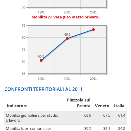
60
1991
2001
2011
Mobilità privata (uso mezzo privato)
75
69.6
70
65
60.5
60
55
1991
2001
2011
CONFRONTI TERRITORIALI AL 2011
Piazzola sul
Indicatore
Brenta
Veneto
Italia
Mobilità giornaliera per studio
69.9
67.5
61.4
o lavoro
Mobilità fuori comune per
39.5
32.1
24.2