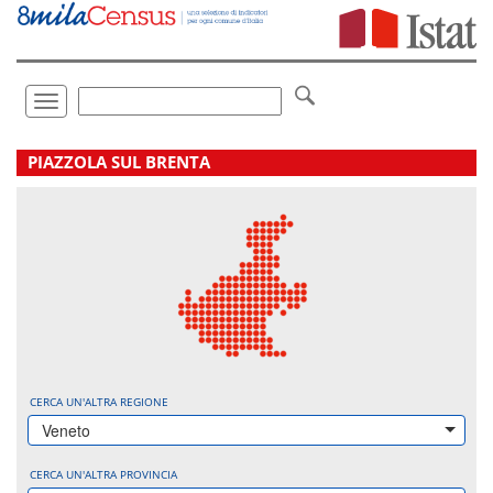
Vai
direttamente
a:
Contenuto
Ricerca
Toggle
navigation
.
PIAZZOLA SUL BRENTA
CERCA UN'ALTRA REGIONE
Veneto
CERCA UN'ALTRA PROVINCIA