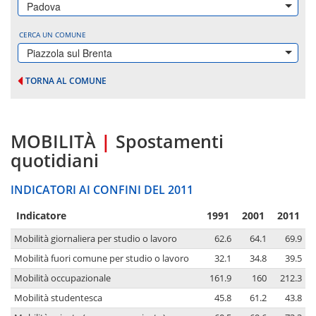
Padova
CERCA UN COMUNE
Piazzola sul Brenta
TORNA AL COMUNE
MOBILITÀ
|
Spostamenti
quotidiani
INDICATORI AI CONFINI DEL 2011
Indicatore
1991
2001
2011
Mobilità giornaliera per studio o lavoro
62.6
64.1
69.9
Mobilità fuori comune per studio o lavoro
32.1
34.8
39.5
Mobilità occupazionale
161.9
160
212.3
Mobilità studentesca
45.8
61.2
43.8