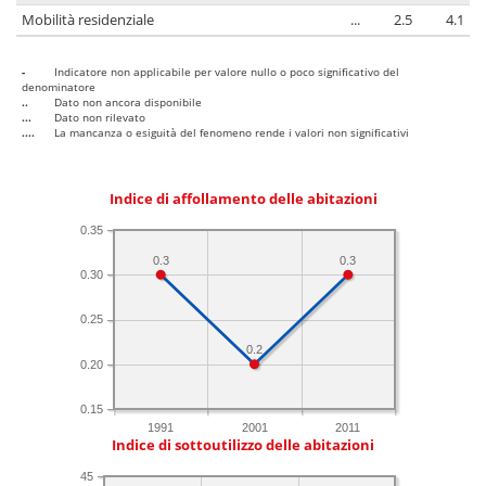
Mobilità residenziale
...
2.5
4.1
-
Indicatore non applicabile per valore nullo o poco significativo del
denominatore
..
Dato non ancora disponibile
...
Dato non rilevato
....
La mancanza o esiguità del fenomeno rende i valori non significativi
Indice di affollamento delle abitazioni
0.35
0.3
0.3
0.30
0.25
0.2
0.20
0.15
1991
2001
2011
Indice di sottoutilizzo delle abitazioni
45