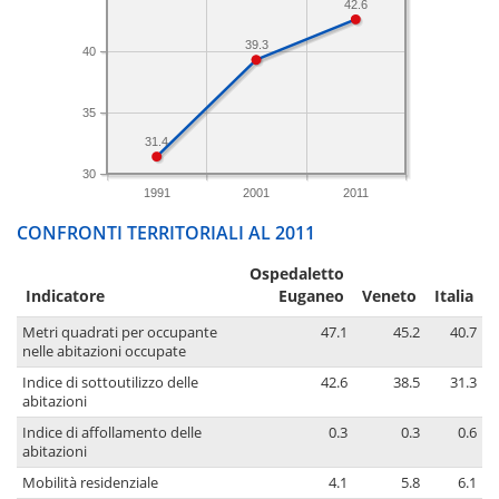
42.6
39.3
40
35
31.4
30
1991
2001
2011
CONFRONTI TERRITORIALI AL 2011
Ospedaletto
Indicatore
Euganeo
Veneto
Italia
Metri quadrati per occupante
47.1
45.2
40.7
nelle abitazioni occupate
Indice di sottoutilizzo delle
42.6
38.5
31.3
abitazioni
Indice di affollamento delle
0.3
0.3
0.6
abitazioni
Mobilità residenziale
4.1
5.8
6.1