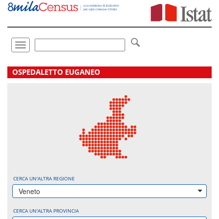
Vai
direttamente
a:
Contenuto
Ricerca
Toggle
navigation
.
OSPEDALETTO EUGANEO
CERCA UN'ALTRA REGIONE
Veneto
CERCA UN'ALTRA PROVINCIA