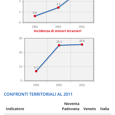
2
1.4
1
0.6
0
1991
2001
2011
Incidenza di minori stranieri
30
25.6
25.1
20
10
6.7
0
1991
2001
2011
CONFRONTI TERRITORIALI AL 2011
Noventa
Indicatore
Padovana
Veneto
Italia