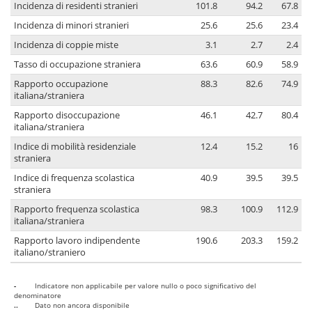
Incidenza di residenti stranieri
101.8
94.2
67.8
Incidenza di minori stranieri
25.6
25.6
23.4
Incidenza di coppie miste
3.1
2.7
2.4
Tasso di occupazione straniera
63.6
60.9
58.9
Rapporto occupazione
88.3
82.6
74.9
italiana/straniera
Rapporto disoccupazione
46.1
42.7
80.4
italiana/straniera
Indice di mobilità residenziale
12.4
15.2
16
straniera
Indice di frequenza scolastica
40.9
39.5
39.5
straniera
Rapporto frequenza scolastica
98.3
100.9
112.9
italiana/straniera
Rapporto lavoro indipendente
190.6
203.3
159.2
italiano/straniero
-
Indicatore non applicabile per valore nullo o poco significativo del
denominatore
..
Dato non ancora disponibile