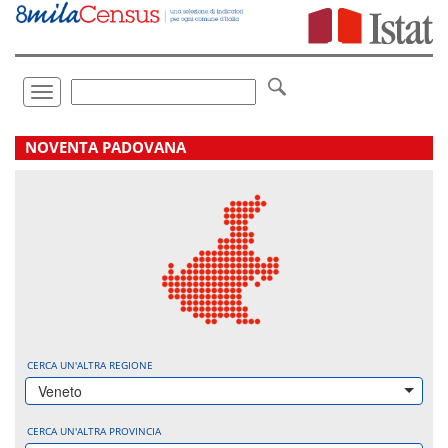
Vai
direttamente
a:
Contenuto
Ricerca
Toggle
navigation
.
NOVENTA PADOVANA
CERCA UN'ALTRA REGIONE
Veneto
CERCA UN'ALTRA PROVINCIA