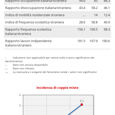
Rapporto occupazione italiana/straniera
94.6
85
88.3
Rapporto disoccupazione italiana/straniera
43.4
58.2
46.1
Indice di mobilità residenziale straniera
...
14
12.4
Indice di frequenza scolastica straniera
28.6
58.8
40.9
Rapporto frequenza scolastica
156.1
100.5
98.3
italiana/straniera
Rapporto lavoro indipendente
181.5
107.9
190.6
italiano/straniero
-
Indicatore non applicabile per valore nullo o poco significativo del
denominatore
..
Dato non ancora disponibile
...
Dato non rilevato
....
La mancanza o esiguità del fenomeno rende i valori non significativi
Incidenza di coppie miste
4
3.1
3