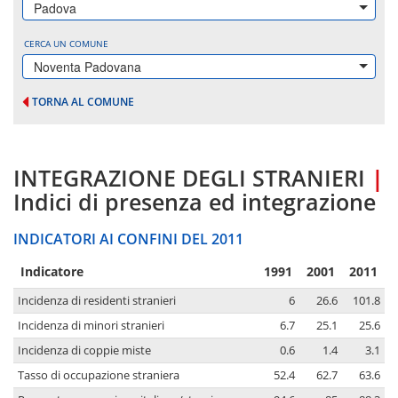
Padova
CERCA UN COMUNE
Noventa Padovana
TORNA AL COMUNE
INTEGRAZIONE DEGLI STRANIERI
|
Indici di presenza ed integrazione
INDICATORI AI CONFINI DEL 2011
Indicatore
1991
2001
2011
Incidenza di residenti stranieri
6
26.6
101.8
Incidenza di minori stranieri
6.7
25.1
25.6
Incidenza di coppie miste
0.6
1.4
3.1
Tasso di occupazione straniera
52.4
62.7
63.6