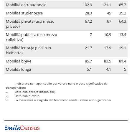
Mobilità occupazionale
102.9
121.1
85.7
Mobilità studentesca
28.3
45
35.2
Mobilità privata (uso mezzo
67.2
67
64.3
privato)
Mobilità pubblica (uso mezzo
7
10.9
13.4
collettivo)
Mobilità lenta (a piedi o in
21.7
17.9
19.1
bicicletta)
Mobilità breve
85.7
83.5
81.4
Mobilità lunga
5.1
4.1
5
-
Indicatore non applicabile per valore nullo o poco significativo del
denominatore
..
Dato non ancora disponibile
...
Dato non rilevato
....
La mancanza o esiguità del fenomeno rende i valori non significativi