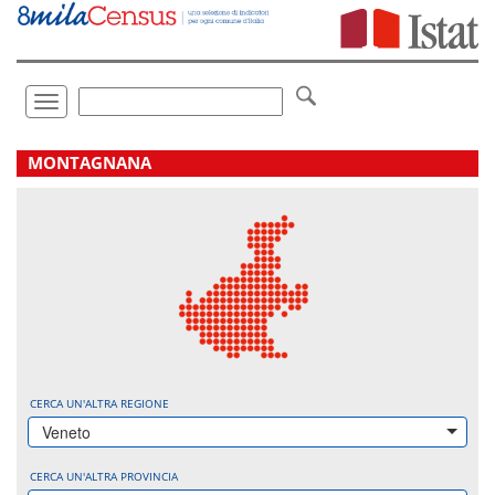
Vai
direttamente
a:
Contenuto
Ricerca
Toggle
navigation
.
MONTAGNANA
CERCA UN'ALTRA REGIONE
Veneto
CERCA UN'ALTRA PROVINCIA