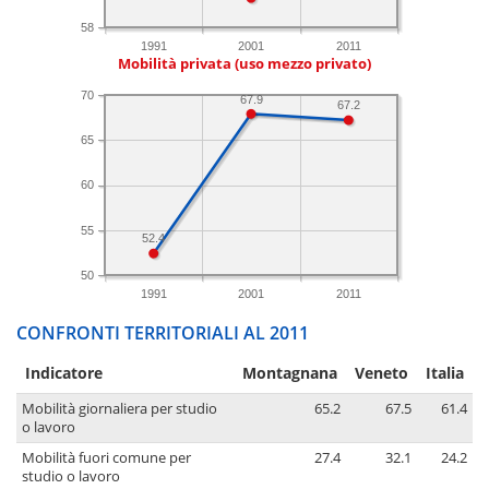
58
1991
2001
2011
Mobilità privata (uso mezzo privato)
70
67.9
67.2
65
60
55
52.4
50
1991
2001
2011
CONFRONTI TERRITORIALI AL 2011
Indicatore
Montagnana
Veneto
Italia
Mobilità giornaliera per studio
65.2
67.5
61.4
o lavoro
Mobilità fuori comune per
27.4
32.1
24.2
studio o lavoro