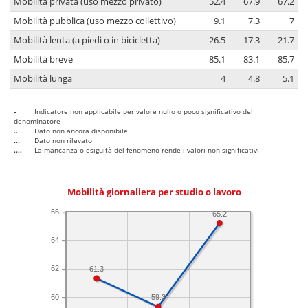
Mobilità privata (uso mezzo privato)
52.4
67.9
67.2
Mobilità pubblica (uso mezzo collettivo)
9.1
7.3
7
Mobilità lenta (a piedi o in bicicletta)
26.5
17.3
21.7
Mobilità breve
85.1
83.1
85.7
Mobilità lunga
4
4.8
5.1
-
Indicatore non applicabile per valore nullo o poco significativo del
denominatore
..
Dato non ancora disponibile
...
Dato non rilevato
....
La mancanza o esiguità del fenomeno rende i valori non significativi
Mobilità giornaliera per studio o lavoro
66
65.2
64
62
61.3
60
59.3