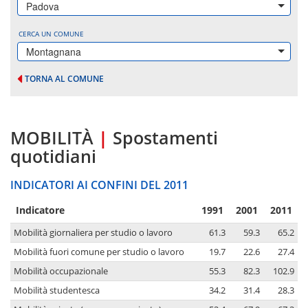
Padova
CERCA UN COMUNE
Montagnana
TORNA AL COMUNE
MOBILITÀ
|
Spostamenti
quotidiani
INDICATORI AI CONFINI DEL 2011
Indicatore
1991
2001
2011
Mobilità giornaliera per studio o lavoro
61.3
59.3
65.2
Mobilità fuori comune per studio o lavoro
19.7
22.6
27.4
Mobilità occupazionale
55.3
82.3
102.9
Mobilità studentesca
34.2
31.4
28.3