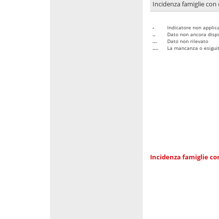
Incidenza famiglie con 
-
Indicatore non applica
..
Dato non ancora dispo
...
Dato non rilevato
....
La mancanza o esiguità
Incidenza famiglie co