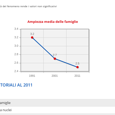
 del fenomeno rende i valori non significativi
Ampiezza media delle famiglie
3.4
3.2
3.2
3.0
2.8
2.7
2.6
2.5
2.4
1991
2001
2011
TORIALI AL 2011
amiglie
a nuclei