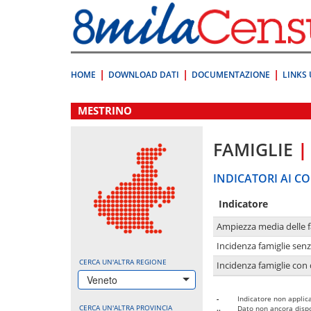
Vai
direttamente
a:
Contenuto
Ricerca
HOME
DOWNLOAD DATI
DOCUMENTAZIONE
LINKS 
.
MESTRINO
FAMIGLIE
|
INDICATORI AI CO
Indicatore
Ampiezza media delle f
Incidenza famiglie senz
CERCA UN'ALTRA REGIONE
Incidenza famiglie con 
Veneto
-
Indicatore non applica
CERCA UN'ALTRA PROVINCIA
..
Dato non ancora dispo