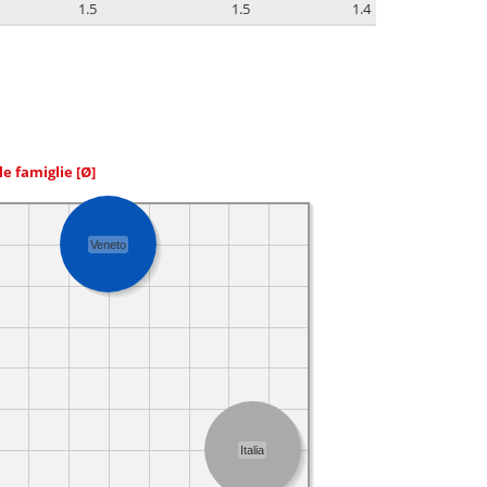
1.5
1.5
1.4
le famiglie
[Ø]
Veneto
Italia