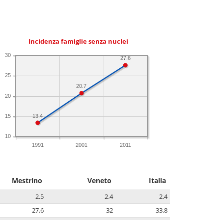
Incidenza famiglie senza nuclei
30
27.6
25
20.7
20
13.4
15
10
1991
2001
2011
Mestrino
Veneto
Italia
2.5
2.4
2.4
27.6
32
33.8