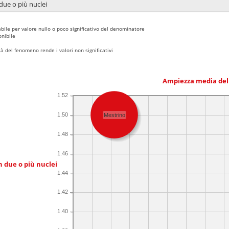
due o più nuclei
bile per valore nullo o poco significativo del denominatore
nibile
 del fenomeno rende i valori non significativi
Ampiezza media del
1.52
1.50
Mestrino
1.48
1.46
n due o più nuclei
1.44
1.42
1.40