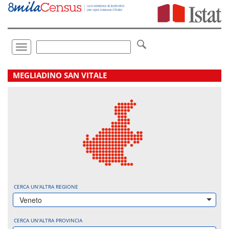
Vai
direttamente
a:
Contenuto
Ricerca
Toggle
navigation
.
MEGLIADINO SAN VITALE
CERCA UN'ALTRA REGIONE
Veneto
CERCA UN'ALTRA PROVINCIA