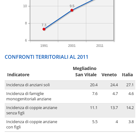
10
9.5
8
7.3
6
1991
2001
2011
CONFRONTI TERRITORIALI AL 2011
Megliadino
Indicatore
San Vitale
Veneto
Italia
Incidenza di anziani soli
20.4
24.4
27.1
Incidenza di famiglie
7.6
4.7
4.6
monogenitoriali anziane
Incidenza di coppie anziane
11.1
13.7
14.2
senza figli
Incidenza di coppie anziane
5.5
4
3.8
con figli