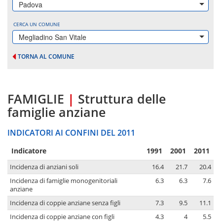
Padova
CERCA UN COMUNE
Megliadino San Vitale
TORNA AL COMUNE
FAMIGLIE
|
Struttura delle
famiglie anziane
INDICATORI AI CONFINI DEL 2011
Indicatore
1991
2001
2011
Incidenza di anziani soli
16.4
21.7
20.4
Incidenza di famiglie monogenitoriali
6.3
6.3
7.6
anziane
Incidenza di coppie anziane senza figli
7.3
9.5
11.1
Incidenza di coppie anziane con figli
4.3
4
5.5