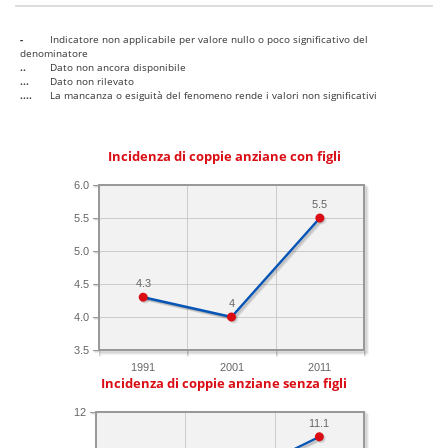
-
Indicatore non applicabile per valore nullo o poco significativo del
denominatore
..
Dato non ancora disponibile
...
Dato non rilevato
....
La mancanza o esiguità del fenomeno rende i valori non significativi
Incidenza di coppie anziane con figli
6.0
5.5
5.5
5.0
4.3
4.5
4
4.0
3.5
1991
2001
2011
Incidenza di coppie anziane senza figli
12
11.1