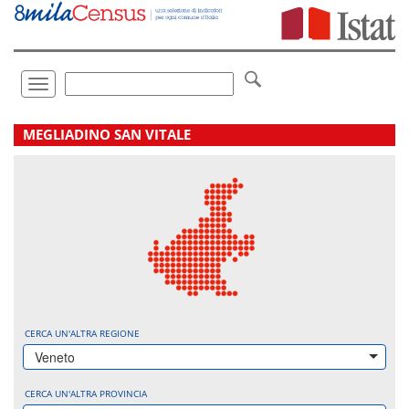
Vai
direttamente
a:
Contenuto
Ricerca
Toggle
navigation
.
MEGLIADINO SAN VITALE
CERCA UN'ALTRA REGIONE
Veneto
CERCA UN'ALTRA PROVINCIA