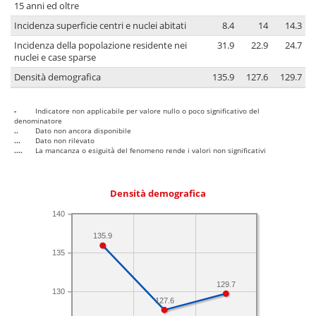
15 anni ed oltre
Incidenza superficie centri e nuclei abitati
8.4
14
14.3
Incidenza della popolazione residente nei
31.9
22.9
24.7
nuclei e case sparse
Densità demografica
135.9
127.6
129.7
-
Indicatore non applicabile per valore nullo o poco significativo del
denominatore
..
Dato non ancora disponibile
...
Dato non rilevato
....
La mancanza o esiguità del fenomeno rende i valori non significativi
Densità demografica
140
135.9
135
129.7
130
127.6