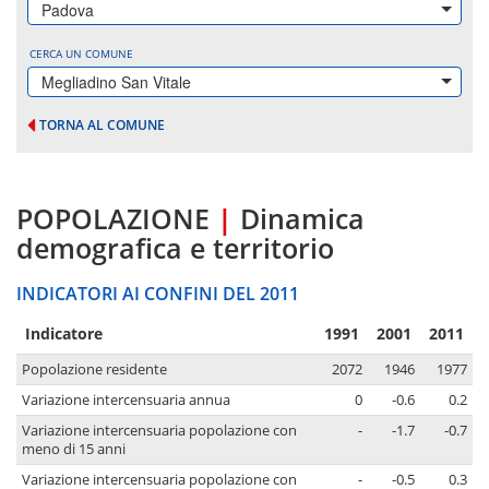
Padova
CERCA UN COMUNE
Megliadino San Vitale
TORNA AL COMUNE
POPOLAZIONE
|
Dinamica
demografica e territorio
INDICATORI AI CONFINI DEL 2011
Indicatore
1991
2001
2011
Popolazione residente
2072
1946
1977
Variazione intercensuaria annua
0
-0.6
0.2
Variazione intercensuaria popolazione con
-
-1.7
-0.7
meno di 15 anni
Variazione intercensuaria popolazione con
-
-0.5
0.3