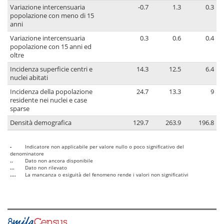
Variazione intercensuaria
-0.7
1.3
0.3
popolazione con meno di 15
anni
Variazione intercensuaria
0.3
0.6
0.4
popolazione con 15 anni ed
oltre
Incidenza superficie centri e
14.3
12.5
6.4
nuclei abitati
Incidenza della popolazione
24.7
13.3
9
residente nei nuclei e case
sparse
Densità demografica
129.7
263.9
196.8
-
Indicatore non applicabile per valore nullo o poco significativo del
denominatore
..
Dato non ancora disponibile
...
Dato non rilevato
....
La mancanza o esiguità del fenomeno rende i valori non significativi