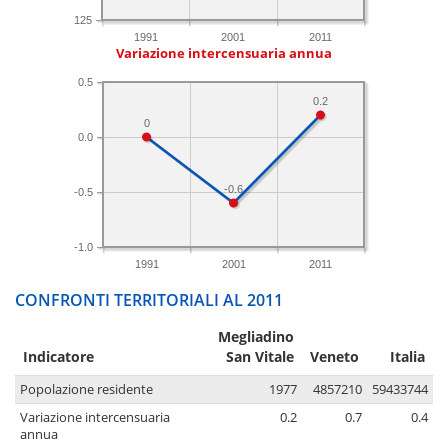
125
1991
2001
2011
Variazione intercensuaria annua
0.5
0.2
0
0.0
-0.6
-0.5
-1.0
1991
2001
2011
CONFRONTI TERRITORIALI AL 2011
Megliadino
Indicatore
San Vitale
Veneto
Italia
Popolazione residente
1977
4857210
59433744
Variazione intercensuaria
0.2
0.7
0.4
annua