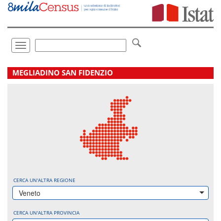
Vai
direttamente
a:
Contenuto
Ricerca
Toggle
navigation
.
MEGLIADINO SAN FIDENZIO
CERCA UN'ALTRA REGIONE
Veneto
CERCA UN'ALTRA PROVINCIA