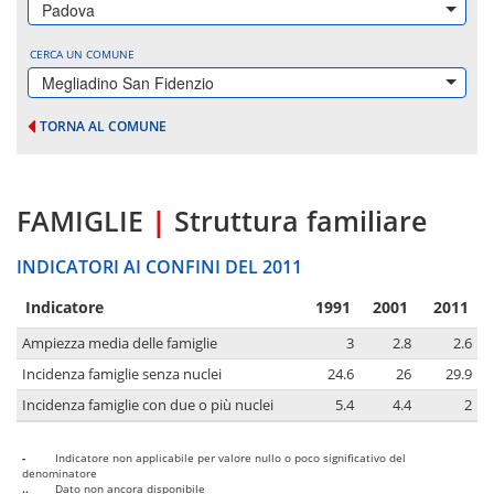
Padova
CERCA UN COMUNE
Megliadino San Fidenzio
TORNA AL COMUNE
FAMIGLIE
|
Struttura familiare
INDICATORI AI CONFINI DEL 2011
Indicatore
1991
2001
2011
Ampiezza media delle famiglie
3
2.8
2.6
Incidenza famiglie senza nuclei
24.6
26
29.9
Incidenza famiglie con due o più nuclei
5.4
4.4
2
-
Indicatore non applicabile per valore nullo o poco significativo del
denominatore
..
Dato non ancora disponibile