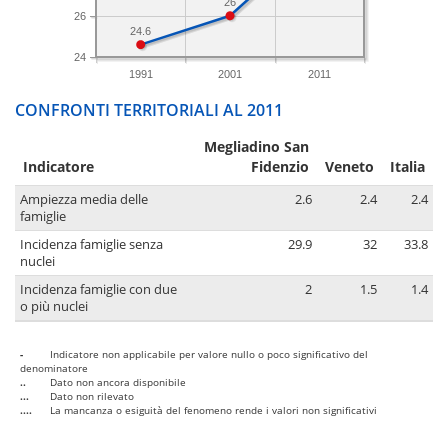
26
26
24.6
24
1991
2001
2011
CONFRONTI TERRITORIALI AL 2011
Megliadino San
Indicatore
Fidenzio
Veneto
Italia
Ampiezza media delle
2.6
2.4
2.4
famiglie
Incidenza famiglie senza
29.9
32
33.8
nuclei
Incidenza famiglie con due
2
1.5
1.4
o più nuclei
-
Indicatore non applicabile per valore nullo o poco significativo del
denominatore
..
Dato non ancora disponibile
...
Dato non rilevato
....
La mancanza o esiguità del fenomeno rende i valori non significativi