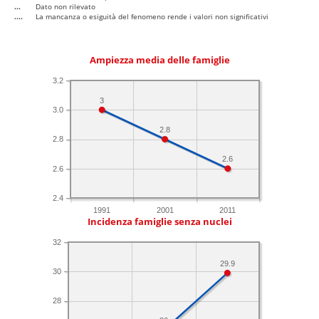
...
Dato non rilevato
....
La mancanza o esiguità del fenomeno rende i valori non significativi
Ampiezza media delle famiglie
3.2
3
3.0
2.8
2.8
2.6
2.6
2.4
1991
2001
2011
Incidenza famiglie senza nuclei
32
29.9
30
28