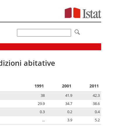
izioni abitative
1991
2001
2011
38
41.9
42.3
29.9
34.7
38.6
0.3
0.2
0.4
...
3.9
5.2