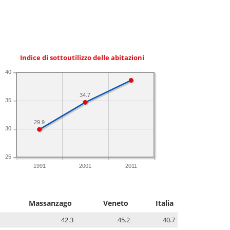
Indice di sottoutilizzo delle abitazioni
40
34.7
35
29.9
30
25
1991
2001
2011
Massanzago
Veneto
Italia
42.3
45.2
40.7