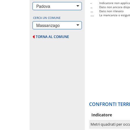
-
Indicatore non applica
Padova
..
Dato non ancora dispo
...
Dato non rilevato
....
La mancanza o esiguità
CERCA UN COMUNE
Massanzago
TORNA AL COMUNE
CONFRONTI TERRI
Indicatore
Metri quadrati per occ