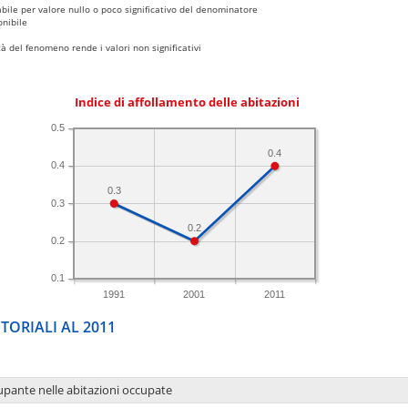
bile per valore nullo o poco significativo del denominatore
nibile
 del fenomeno rende i valori non significativi
Indice di affollamento delle abitazioni
0.5
0.4
0.4
0.3
0.3
0.2
0.2
0.1
1991
2001
2011
TORIALI AL 2011
upante nelle abitazioni occupate