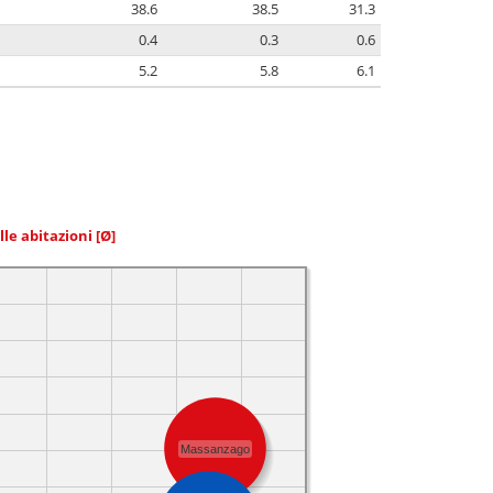
38.6
38.5
31.3
0.4
0.3
0.6
5.2
5.8
6.1
elle abitazioni
[Ø]
Massanzago