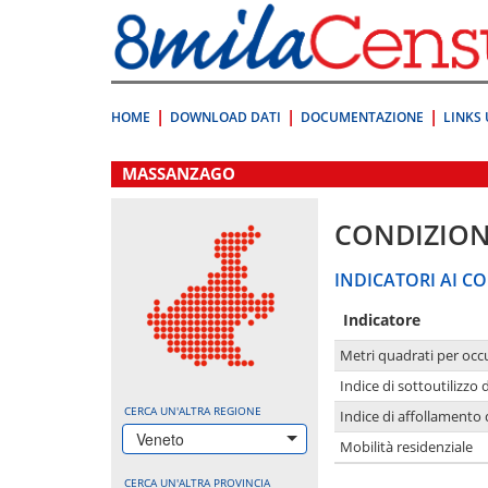
Vai
direttamente
a:
Contenuto
Ricerca
HOME
DOWNLOAD DATI
DOCUMENTAZIONE
LINKS 
.
MASSANZAGO
CONDIZION
INDICATORI AI CO
Indicatore
Metri quadrati per occ
Indice di sottoutilizzo 
CERCA UN'ALTRA REGIONE
Indice di affollamento 
Veneto
Mobilità residenziale
CERCA UN'ALTRA PROVINCIA