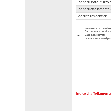
Indice di sottoutilizzo 
Indice di affollamento 
Mobilità residenziale
-
Indicatore non applica
..
Dato non ancora dispo
...
Dato non rilevato
....
La mancanza o esiguità
Indice di affollamento