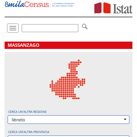
Vai
direttamente
a:
Contenuto
Ricerca
Toggle
navigation
.
MASSANZAGO
CERCA UN'ALTRA REGIONE
Veneto
CERCA UN'ALTRA PROVINCIA