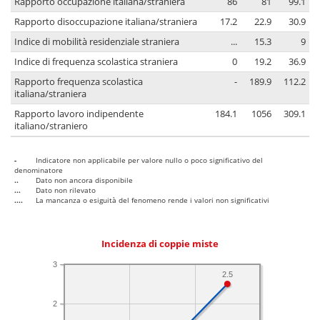
Rapporto occupazione italiana/straniera
86
81
99.1
Rapporto disoccupazione italiana/straniera
17.2
22.9
30.9
Indice di mobilità residenziale straniera
...
15.3
9
Indice di frequenza scolastica straniera
0
19.2
36.9
Rapporto frequenza scolastica
-
189.9
112.2
italiana/straniera
Rapporto lavoro indipendente
184.1
1056
309.1
italiano/straniero
-
Indicatore non applicabile per valore nullo o poco significativo del
denominatore
..
Dato non ancora disponibile
...
Dato non rilevato
....
La mancanza o esiguità del fenomeno rende i valori non significativi
Incidenza di coppie miste
3
2.5
2