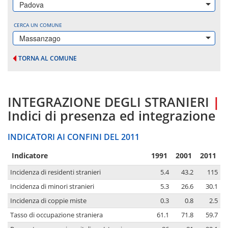
Padova
CERCA UN COMUNE
Massanzago
TORNA AL COMUNE
INTEGRAZIONE DEGLI STRANIERI
|
Indici di presenza ed integrazione
INDICATORI AI CONFINI DEL 2011
Indicatore
1991
2001
2011
Incidenza di residenti stranieri
5.4
43.2
115
Incidenza di minori stranieri
5.3
26.6
30.1
Incidenza di coppie miste
0.3
0.8
2.5
Tasso di occupazione straniera
61.1
71.8
59.7