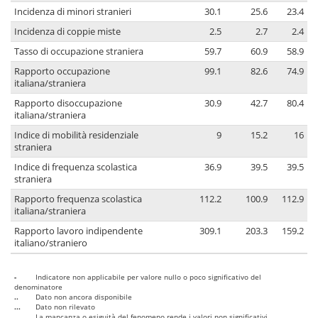
Incidenza di minori stranieri
30.1
25.6
23.4
Incidenza di coppie miste
2.5
2.7
2.4
Tasso di occupazione straniera
59.7
60.9
58.9
Rapporto occupazione
99.1
82.6
74.9
italiana/straniera
Rapporto disoccupazione
30.9
42.7
80.4
italiana/straniera
Indice di mobilità residenziale
9
15.2
16
straniera
Indice di frequenza scolastica
36.9
39.5
39.5
straniera
Rapporto frequenza scolastica
112.2
100.9
112.9
italiana/straniera
Rapporto lavoro indipendente
309.1
203.3
159.2
italiano/straniero
-
Indicatore non applicabile per valore nullo o poco significativo del
denominatore
..
Dato non ancora disponibile
...
Dato non rilevato
....
La mancanza o esiguità del fenomeno rende i valori non significativi