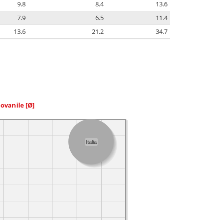
9.8
8.4
13.6
7.9
6.5
11.4
13.6
21.2
34.7
iovanile
[Ø]
Italia