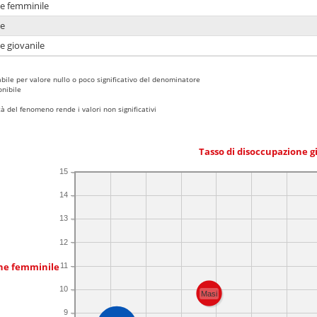
ne femminile
ne
e giovanile
bile per valore nullo o poco significativo del denominatore
nibile
 del fenomeno rende i valori non significativi
Tasso di disoccupazione g
15
14
13
12
one femminile
11
10
Masi
9