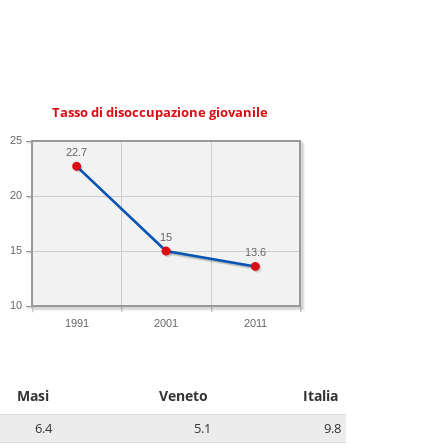
Tasso di disoccupazione giovanile
25
22.7
20
15
15
13.6
10
1991
2001
2011
Masi
Veneto
Italia
6.4
5.1
9.8