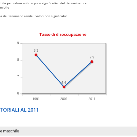
bile per valore nullo o poco significativo del denominatore
nibile
 del fenomeno rende i valori non significativi
Tasso di disoccupazione
9
8.3
7.9
8
7
6.4
6
1991
2001
2011
TORIALI AL 2011
ne maschile