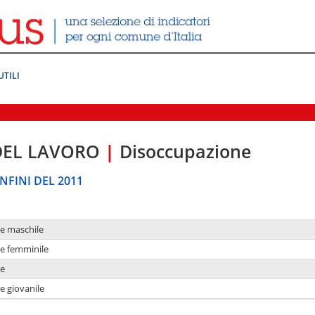
UTILI
DEL LAVORO
|
Disoccupazione
NFINI DEL 2011
ne maschile
ne femminile
ne
e giovanile