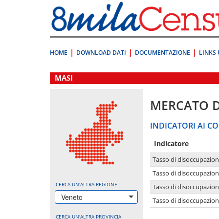
Vai
direttamente
a:
Contenuto
Ricerca
HOME
DOWNLOAD DATI
DOCUMENTAZIONE
LINKS 
.
MASI
MERCATO 
INDICATORI AI CO
Indicatore
Tasso di disoccupazio
Tasso di disoccupazio
CERCA UN'ALTRA REGIONE
Tasso di disoccupazio
Veneto
Tasso di disoccupazion
CERCA UN'ALTRA PROVINCIA