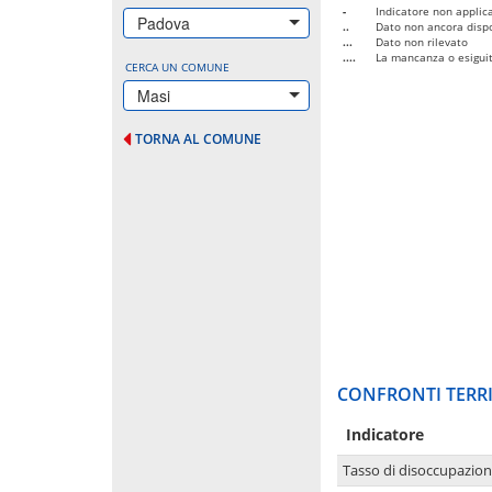
-
Indicatore non applica
Padova
..
Dato non ancora dispo
...
Dato non rilevato
....
La mancanza o esiguità
CERCA UN COMUNE
Masi
TORNA AL COMUNE
CONFRONTI TERRI
Indicatore
Tasso di disoccupazio