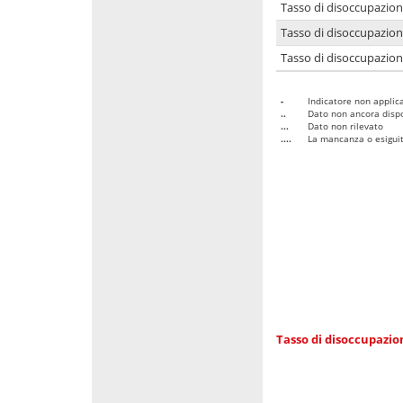
Tasso di disoccupazio
Tasso di disoccupazio
Tasso di disoccupazion
-
Indicatore non applica
..
Dato non ancora dispo
...
Dato non rilevato
....
La mancanza o esiguità
Tasso di disoccupazi