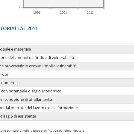
2
1991
2001
2011
TORIALI AL 2011
sociale e materiale
oria dei comuni dell'indice di vulnerabilità
ne provinciale in comuni "molto vulnerabili"
propri
ie numerose
ie con potenziale disagio economico
in condizione di affollamento
ori dal mercato del lavoro e dalla formazione
 disagio di assistenza
bile per valore nullo o poco significativo del denominatore