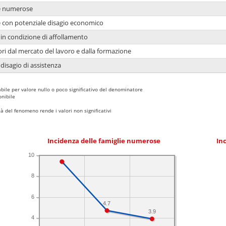
ie numerose
ie con potenziale disagio economico
in condizione di affollamento
ori dal mercato del lavoro e dalla formazione
 disagio di assistenza
bile per valore nullo o poco significativo del denominatore
nibile
 del fenomeno rende i valori non significativi
Incidenza delle famiglie numerose
Inc
10
8
6
4.7
3.9
4