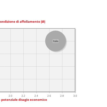
condizione di affollamento
[Ø]
Italia
2.0
2.2
2.4
2.6
2.8
3.0
n potenziale disagio economico