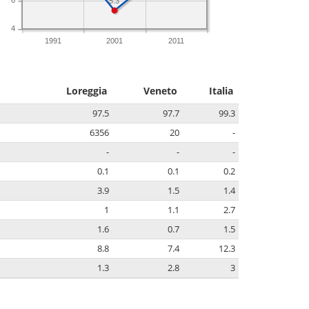
5.3
4
1991
2001
2011
Loreggia
Veneto
Italia
97.5
97.7
99.3
6356
20
-
-
-
-
0.1
0.1
0.2
3.9
1.5
1.4
1
1.1
2.7
1.6
0.7
1.5
8.8
7.4
12.3
1.3
2.8
3