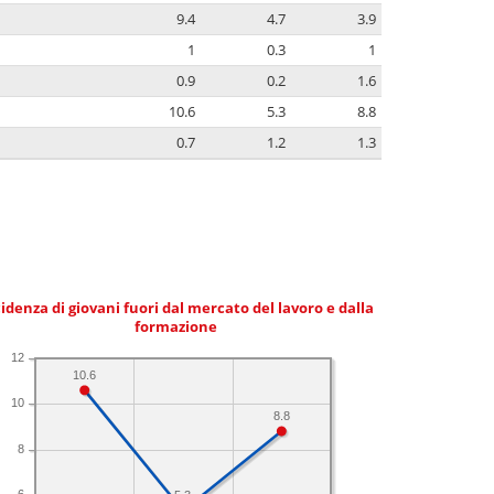
9.4
4.7
3.9
1
0.3
1
0.9
0.2
1.6
10.6
5.3
8.8
0.7
1.2
1.3
idenza di giovani fuori dal mercato del lavoro e dalla
formazione
12
10.6
10
8.8
8
6