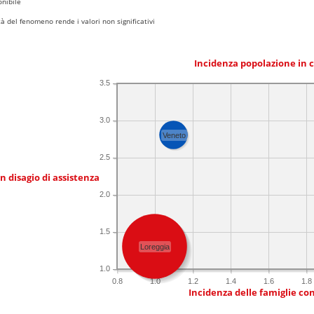
nibile
 del fenomeno rende i valori non significativi
Incidenza popolazione in 
3.5
3.0
Veneto
2.5
in disagio di assistenza
2.0
1.5
Loreggia
1.0
0.8
1.0
1.2
1.4
1.6
1.8
Incidenza delle famiglie co