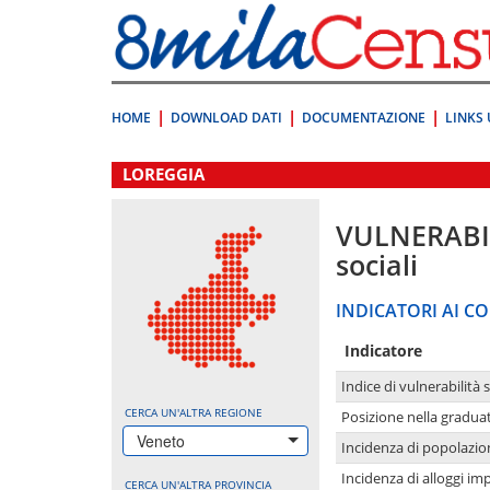
Vai
direttamente
a:
Contenuto
Ricerca
HOME
DOWNLOAD DATI
DOCUMENTAZIONE
LINKS 
.
LOREGGIA
VULNERABI
sociali
INDICATORI AI CO
Indicatore
Indice di vulnerabilità 
CERCA UN'ALTRA REGIONE
Posizione nella graduat
Veneto
Incidenza di popolazio
Incidenza di alloggi im
CERCA UN'ALTRA PROVINCIA