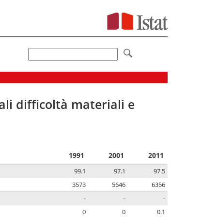
li difficoltà materiali e
1991
2001
2011
99.1
97.1
97.5
3573
5646
6356
-
-
-
0
0
0.1