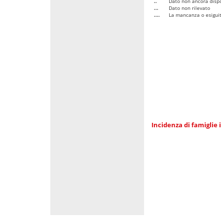
..
Dato non ancora dispo
...
Dato non rilevato
....
La mancanza o esiguità
Incidenza di famiglie 