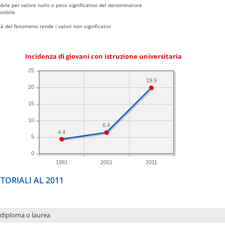
bile per valore nullo o poco significativo del denominatore
nibile
 del fenomeno rende i valori non significativi
Incidenza di giovani con istruzione universitaria
25
19.9
20
15
10
6.4
4.4
5
0
1991
2001
2011
TORIALI AL 2011
 diploma o laurea