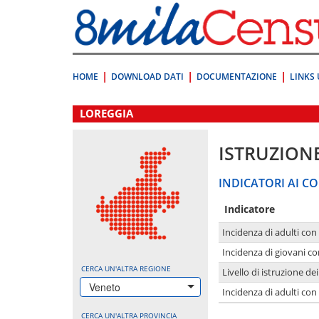
Vai
direttamente
a:
Contenuto
Ricerca
HOME
DOWNLOAD DATI
DOCUMENTAZIONE
LINKS 
.
LOREGGIA
ISTRUZION
INDICATORI AI CO
Indicatore
Incidenza di adulti con
Incidenza di giovani co
CERCA UN'ALTRA REGIONE
Livello di istruzione de
Veneto
Incidenza di adulti con
CERCA UN'ALTRA PROVINCIA