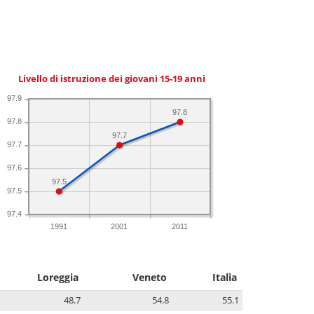
Livello di istruzione dei giovani 15-19 anni
97.9
97.8
97.8
97.7
97.7
97.6
97.5
97.5
97.4
1991
2001
2011
Loreggia
Veneto
Italia
48.7
54.8
55.1