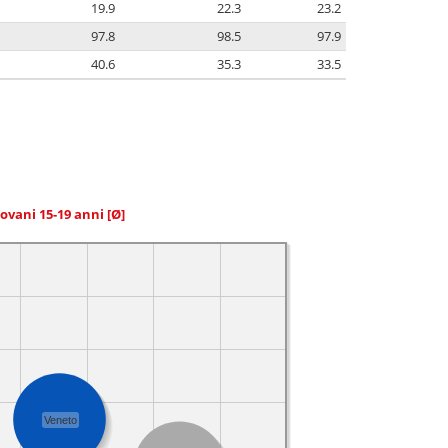
19.9
22.3
23.2
97.8
98.5
97.9
40.6
35.3
33.5
giovani 15-19 anni
[Ø]
Veneto