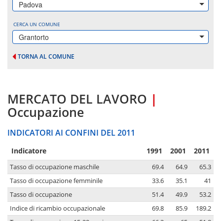
Padova
CERCA UN COMUNE
Grantorto
TORNA AL COMUNE
MERCATO DEL LAVORO
|
Occupazione
INDICATORI AI CONFINI DEL 2011
Indicatore
1991
2001
2011
Tasso di occupazione maschile
69.4
64.9
65.3
Tasso di occupazione femminile
33.6
35.1
41
Tasso di occupazione
51.4
49.9
53.2
Indice di ricambio occupazionale
69.8
85.9
189.2