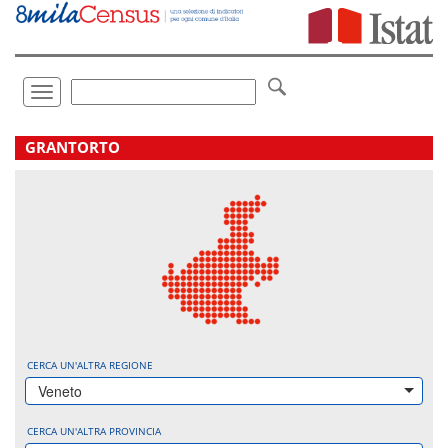
Vai
direttamente
a:
Contenuto
Ricerca
Toggle
navigation
.
GRANTORTO
CERCA UN'ALTRA REGIONE
Veneto
CERCA UN'ALTRA PROVINCIA