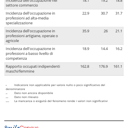
Incidenza dell'occupazione nel
18.1
19.2
18.8
settore commercio
Incidenza dell'occupazione in
22.9
30.7
31.7
professioni ad alta-media
specializzazione
Incidenza dell'occupazione in
35.9
26
21.1
professioni artigiane, operaie o
agricole
Incidenza dell'occupazione in
18.9
14.4
16.2
professioni a basso livello di
competenza
Rapporto occupati indipendenti
162.8
176.9
161.1
maschi/femmine
-
Indicatore non applicabile per valore nullo o poco significativo del
denominatore
..
Dato non ancora disponibile
...
Dato non rilevato
....
La mancanza o esiguità del fenomeno rende i valori non significativi