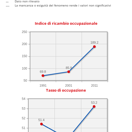
...
Dato non rilevato
....
La mancanza o esiguità del fenomeno rende i valori non significativi
Indice di ricambio occupazionale
250
189.2
200
150
85.9
100
69.8
50
1991
2001
2011
Tasso di occupazione
54
53.2
53
52
51.4
51