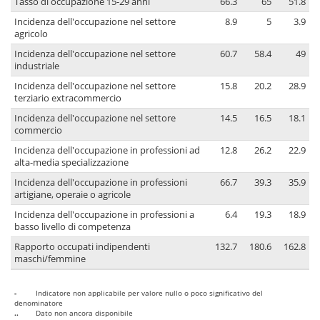
Tasso di occupazione 15-29 anni
66.3
65
51.8
Incidenza dell'occupazione nel settore
8.9
5
3.9
agricolo
Incidenza dell'occupazione nel settore
60.7
58.4
49
industriale
Incidenza dell'occupazione nel settore
15.8
20.2
28.9
terziario extracommercio
Incidenza dell'occupazione nel settore
14.5
16.5
18.1
commercio
Incidenza dell'occupazione in professioni ad
12.8
26.2
22.9
alta-media specializzazione
Incidenza dell'occupazione in professioni
66.7
39.3
35.9
artigiane, operaie o agricole
Incidenza dell'occupazione in professioni a
6.4
19.3
18.9
basso livello di competenza
Rapporto occupati indipendenti
132.7
180.6
162.8
maschi/femmine
-
Indicatore non applicabile per valore nullo o poco significativo del
denominatore
..
Dato non ancora disponibile