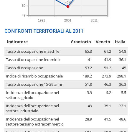
49.9
50
49
1991
2001
2011
CONFRONTI TERRITORIALI AL 2011
Indicatore
Grantorto
Veneto
Italia
Tasso di occupazione maschile
65.3
61.2
54.8
Tasso di occupazione femminile
41
41.9
36.1
Tasso di occupazione
53.2
51.2
45
Indice di ricambio occupazionale
189.2
273.9
298.1
Tasso di occupazione 15-29 anni
51.8
46.3
36.3
Incidenza dell'occupazione nel
3.9
4.2
5.5
settore agricolo
Incidenza dell'occupazione nel
49
35.1
27.1
settore industriale
Incidenza dell'occupazione nel
28.9
41.5
48.6
settore terziario extracommercio