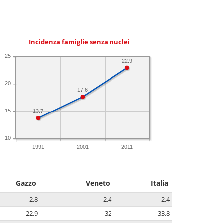
Incidenza famiglie senza nuclei
25
22.9
20
17.6
15
13.7
10
1991
2001
2011
Gazzo
Veneto
Italia
2.8
2.4
2.4
22.9
32
33.8