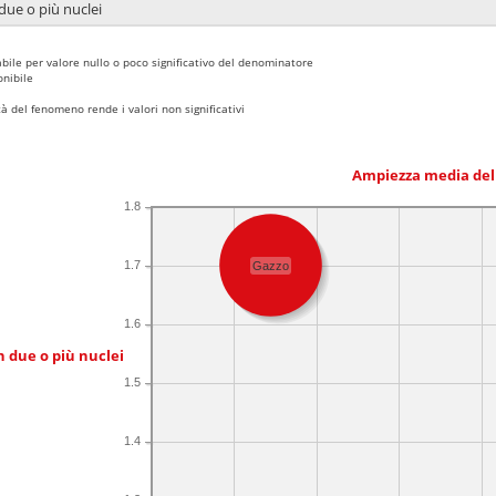
due o più nuclei
bile per valore nullo o poco significativo del denominatore
nibile
 del fenomeno rende i valori non significativi
Ampiezza media del
1.8
1.7
Gazzo
1.6
n due o più nuclei
1.5
1.4