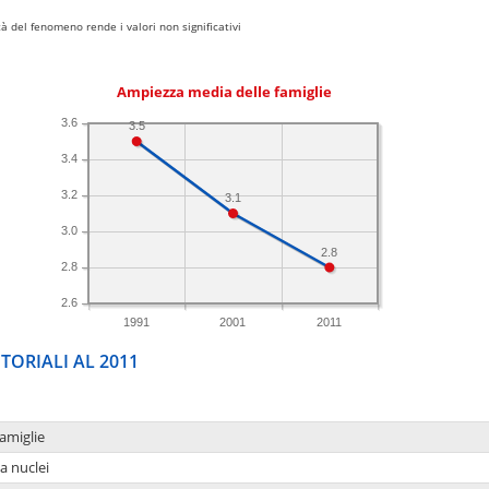
 del fenomeno rende i valori non significativi
Ampiezza media delle famiglie
3.6
3.5
3.4
3.2
3.1
3.0
2.8
2.8
2.6
1991
2001
2011
TORIALI AL 2011
amiglie
a nuclei