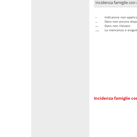
Incidenza famiglie con 
-
Indicatore non applica
..
Dato non ancora dispo
...
Dato non rilevato
....
La mancanza o esiguità
Incidenza famiglie co