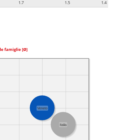
1.7
1.5
1.4
le famiglie
[Ø]
Veneto
Italia