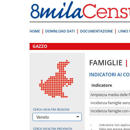
Vai
direttamente
a:
Contenuto
Ricerca
HOME
DOWNLOAD DATI
DOCUMENTAZIONE
LINKS 
.
GAZZO
FAMIGLIE
|
INDICATORI AI CO
Indicatore
Ampiezza media delle f
Incidenza famiglie senz
CERCA UN'ALTRA REGIONE
Incidenza famiglie con 
Veneto
-
Indicatore non applica
CERCA UN'ALTRA PROVINCIA
..
Dato non ancora dispo