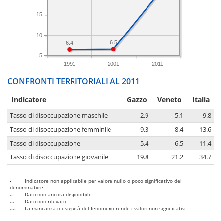
15
10
6.5
6.4
5
1991
2001
2011
CONFRONTI TERRITORIALI AL 2011
Indicatore
Gazzo
Veneto
Italia
Tasso di disoccupazione maschile
2.9
5.1
9.8
Tasso di disoccupazione femminile
9.3
8.4
13.6
Tasso di disoccupazione
5.4
6.5
11.4
Tasso di disoccupazione giovanile
19.8
21.2
34.7
-
Indicatore non applicabile per valore nullo o poco significativo del
denominatore
..
Dato non ancora disponibile
...
Dato non rilevato
....
La mancanza o esiguità del fenomeno rende i valori non significativi