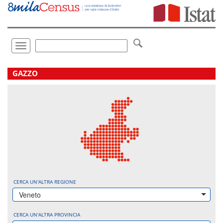
Vai
direttamente
a:
Contenuto
Ricerca
Toggle
navigation
.
GAZZO
CERCA UN'ALTRA REGIONE
Veneto
CERCA UN'ALTRA PROVINCIA