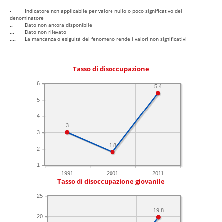
-
Indicatore non applicabile per valore nullo o poco significativo del
denominatore
..
Dato non ancora disponibile
...
Dato non rilevato
....
La mancanza o esiguità del fenomeno rende i valori non significativi
Tasso di disoccupazione
6
5.4
5
4
3
3
1.8
2
1
1991
2001
2011
Tasso di disoccupazione giovanile
25
19.8
20