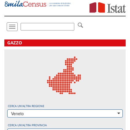
Vai
direttamente
a:
Contenuto
Ricerca
Toggle
navigation
.
GAZZO
CERCA UN'ALTRA REGIONE
Veneto
CERCA UN'ALTRA PROVINCIA