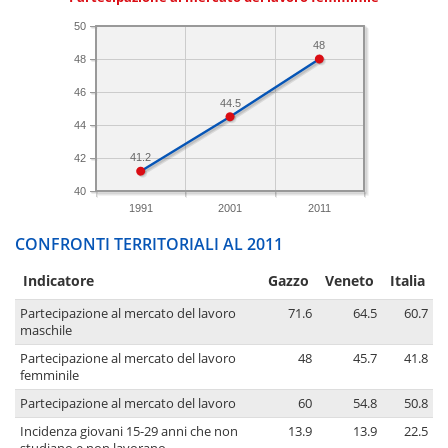
50
48
48
46
44.5
44
41.2
42
40
1991
2001
2011
CONFRONTI TERRITORIALI AL 2011
Indicatore
Gazzo
Veneto
Italia
Partecipazione al mercato del lavoro
71.6
64.5
60.7
maschile
Partecipazione al mercato del lavoro
48
45.7
41.8
femminile
Partecipazione al mercato del lavoro
60
54.8
50.8
Incidenza giovani 15-29 anni che non
13.9
13.9
22.5