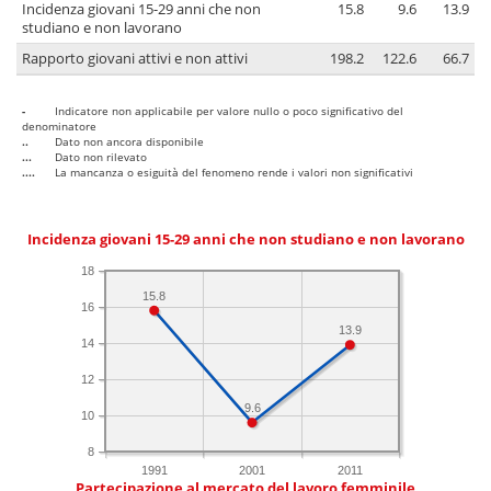
Incidenza giovani 15-29 anni che non
15.8
9.6
13.9
studiano e non lavorano
Rapporto giovani attivi e non attivi
198.2
122.6
66.7
-
Indicatore non applicabile per valore nullo o poco significativo del
denominatore
..
Dato non ancora disponibile
...
Dato non rilevato
....
La mancanza o esiguità del fenomeno rende i valori non significativi
Incidenza giovani 15-29 anni che non studiano e non lavorano
18
15.8
16
13.9
14
12
9.6
10
8
1991
2001
2011
Partecipazione al mercato del lavoro femminile