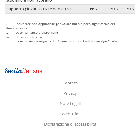
studiano e non lavorano
Rapporto giovani attivi e non attivi
66.7
60.3
50.8
-
Indicatore non applicabile per valore nullo o poco significativo del
denominatore
..
Dato non ancora disponibile
...
Dato non rilevato
....
La mancanza o esiguità del fenomeno rende i valori non significativi
Contatti
Privacy
Note Legali
Web info
Dichiarazione di accessibilità