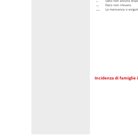
..
Dato non ancora dispo
...
Dato non rilevato
....
La mancanza o esiguità
Incidenza di famiglie 