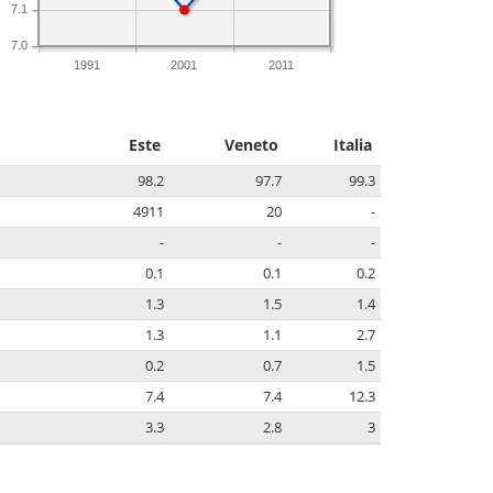
7.1
7.0
1991
2001
2011
Este
Veneto
Italia
98.2
97.7
99.3
4911
20
-
-
-
-
0.1
0.1
0.2
1.3
1.5
1.4
1.3
1.1
2.7
0.2
0.7
1.5
7.4
7.4
12.3
3.3
2.8
3