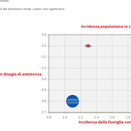
nibile
 del fenomeno rende i valori non significativi
Incidenza popolazione in 
3.4
3.3
Este
3.2
3.1
in disagio di assistenza
3.0
2.9
2.8
Veneto
2.7
0.8
1.0
1.2
1.4
1.6
1.8
Incidenza delle famiglie co