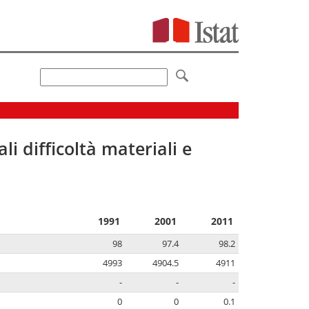
li difficoltà materiali e
1991
2001
2011
98
97.4
98.2
4993
4904.5
4911
-
-
-
0
0
0.1