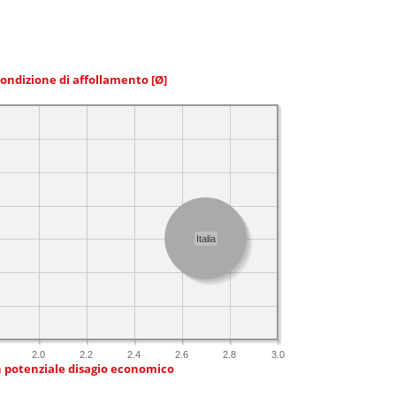
condizione di affollamento
[Ø]
Italia
2.0
2.2
2.4
2.6
2.8
3.0
n potenziale disagio economico