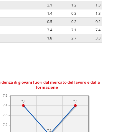
3.1
1.2
1.3
1.4
0.3
1.3
0.5
0.2
0.2
7.4
7.1
7.4
1.8
2.7
3.3
idenza di giovani fuori dal mercato del lavoro e dalla
formazione
7.5
7.4
7.4
7.4
7.3
7.2
7.1