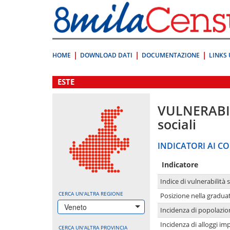
Vai
direttamente
a:
Contenuto
Ricerca
HOME
DOWNLOAD DATI
DOCUMENTAZIONE
LINKS 
.
ESTE
VULNERABI
sociali
INDICATORI AI CO
Indicatore
Indice di vulnerabilità 
CERCA UN'ALTRA REGIONE
Posizione nella graduat
Veneto
Incidenza di popolazio
Incidenza di alloggi im
CERCA UN'ALTRA PROVINCIA