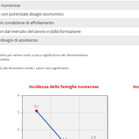
ie numerose
ie con potenziale disagio economico
in condizione di affollamento
ori dal mercato del lavoro e dalla formazione
 disagio di assistenza
bile per valore nullo o poco significativo del denominatore
nibile
 del fenomeno rende i valori non significativi
Incidenza delle famiglie numerose
Inc
4
3.1
3
2
1.3
1.2