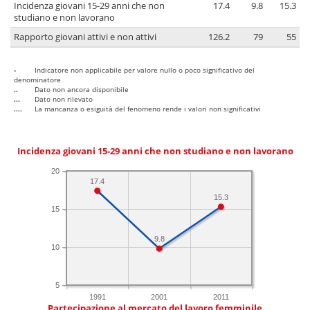
Incidenza giovani 15-29 anni che non
17.4
9.8
15.3
studiano e non lavorano
Rapporto giovani attivi e non attivi
126.2
79
55
-
Indicatore non applicabile per valore nullo o poco significativo del
denominatore
..
Dato non ancora disponibile
...
Dato non rilevato
....
La mancanza o esiguità del fenomeno rende i valori non significativi
Incidenza giovani 15-29 anni che non studiano e non lavorano
20
17.4
15.3
15
9.8
10
5
1991
2001
2011
Partecipazione al mercato del lavoro femminile