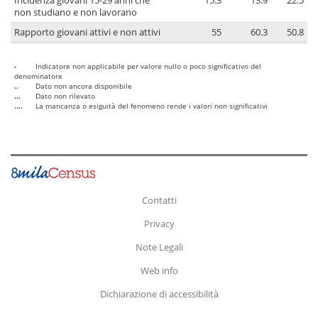
Incidenza giovani 15-29 anni che
15.3
13.9
22.5
non studiano e non lavorano
Rapporto giovani attivi e non attivi
55
60.3
50.8
-
Indicatore non applicabile per valore nullo o poco significativo del
denominatore
..
Dato non ancora disponibile
...
Dato non rilevato
....
La mancanza o esiguità del fenomeno rende i valori non significativi
Contatti
Privacy
Note Legali
Web info
Dichiarazione di accessibilità