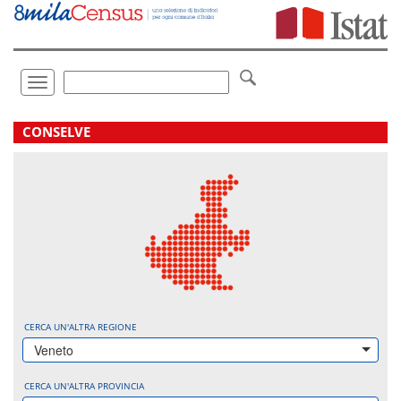
Vai
direttamente
a:
Contenuto
Ricerca
Toggle
navigation
.
CONSELVE
CERCA UN'ALTRA REGIONE
Veneto
CERCA UN'ALTRA PROVINCIA