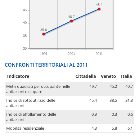
45.4
45
40.7
40
35.6
35
30
1991
2001
2011
CONFRONTI TERRITORIALI AL 2011
Indicatore
Cittadella
Veneto
Italia
Metri quadrati per occupante nelle
49.7
45.2
40.7
abitazioni occupate
Indice di sottoutilizzo delle
45.4
38.5
31.3
abitazioni
Indice di affollamento delle
0.3
0.3
0.6
abitazioni
Mobilità residenziale
4.3
5.8
6.1