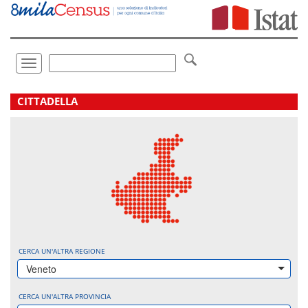
Vai
direttamente
a:
Contenuto
Ricerca
Toggle
navigation
.
CITTADELLA
CERCA UN'ALTRA REGIONE
Veneto
CERCA UN'ALTRA PROVINCIA