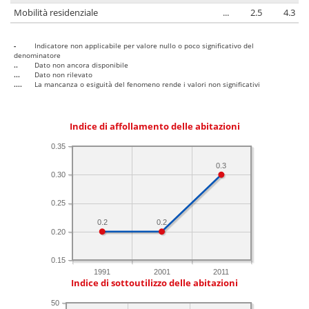
Mobilità residenziale
...
2.5
4.3
-
Indicatore non applicabile per valore nullo o poco significativo del
denominatore
..
Dato non ancora disponibile
...
Dato non rilevato
....
La mancanza o esiguità del fenomeno rende i valori non significativi
Indice di affollamento delle abitazioni
0.35
0.3
0.30
0.25
0.2
0.2
0.20
0.15
1991
2001
2011
Indice di sottoutilizzo delle abitazioni
50