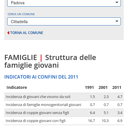
Padova
CERCA UN COMUNE
Cittadella
TORNA AL COMUNE
FAMIGLIE
|
Struttura delle
famiglie giovani
INDICATORI AI CONFINI DEL 2011
Indicatore
1991
2001
2011
Incidenza di giovani che vivono da soli
1.5
2.3
4.7
Incidenza di famiglie monogenitoriali giovani
0.7
0.7
0.7
Incidenza di coppie giovani senza figli
6.4
5.1
3.4
Incidenza di coppie giovani con figli
16.7
10.3
6.9