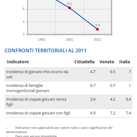
5.1
5
4
3.4
3
1991
2001
2011
CONFRONTI TERRITORIALI AL 2011
Indicatore
Cittadella
Veneto
Italia
Incidenza di giovani che vivono da
4.7
6.5
7
soli
Incidenza di famiglie
0.7
0.7
1
monogenitoriali giovani
Incidenza di coppie giovani senza
3.4
4.2
3.4
figli
Incidenza di coppie giovani con figli
6.9
7.2
7.4
-
Indicatore non applicabile per valore nullo o poco significativo del
denominatore
..
Dato non ancora disponibile