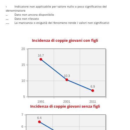
-
Indicatore non applicabile per valore nullo o poco significativo del
denominatore
..
Dato non ancora disponibile
...
Dato non rilevato
....
La mancanza o esiguità del fenomeno rende i valori non significativi
Incidenza di coppie giovani con figli
20
16.7
15
10.3
10
6.9
5
1991
2001
2011
Incidenza di coppie giovani senza figli
7
6.4
6