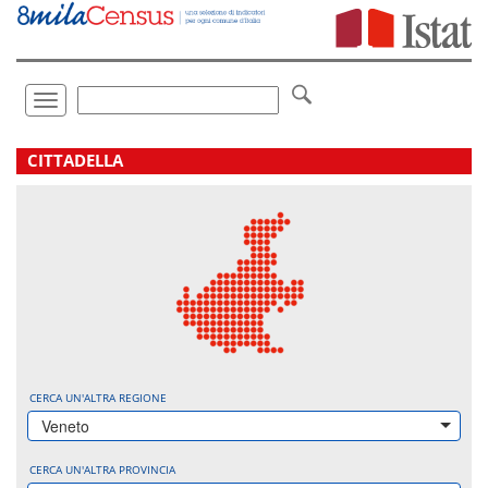
Vai
direttamente
a:
Contenuto
Ricerca
Toggle
navigation
.
CITTADELLA
CERCA UN'ALTRA REGIONE
Veneto
CERCA UN'ALTRA PROVINCIA