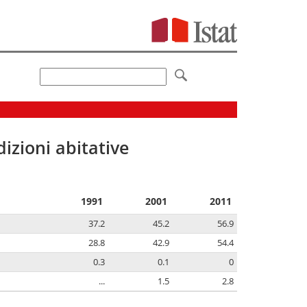
izioni abitative
1991
2001
2011
37.2
45.2
56.9
28.8
42.9
54.4
0.3
0.1
0
...
1.5
2.8