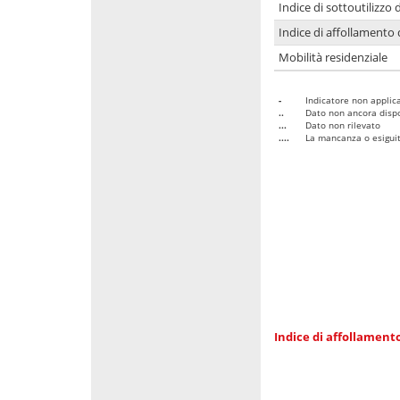
Indice di sottoutilizzo 
Indice di affollamento 
Mobilità residenziale
-
Indicatore non applica
..
Dato non ancora dispo
...
Dato non rilevato
....
La mancanza o esiguità
Indice di affollamento