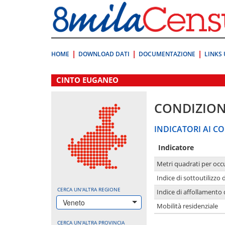
Vai
direttamente
a:
Contenuto
Ricerca
HOME
DOWNLOAD DATI
DOCUMENTAZIONE
LINKS 
.
CINTO EUGANEO
CONDIZION
INDICATORI AI CO
Indicatore
Metri quadrati per occ
Indice di sottoutilizzo 
CERCA UN'ALTRA REGIONE
Indice di affollamento 
Veneto
Mobilità residenziale
CERCA UN'ALTRA PROVINCIA