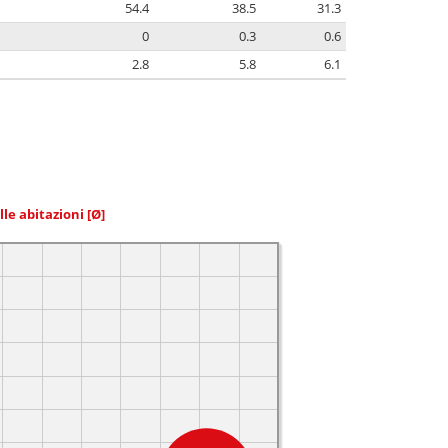
54.4
38.5
31.3
0
0.3
0.6
2.8
5.8
6.1
elle abitazioni
[Ø]