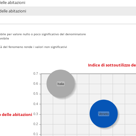
delle abitazioni
delle abitazioni
bile per valore nullo o poco significativo del denominatore
nibile
 del fenomeno rende i valori non significativi
Indice di sottoutilizzo d
0.7
0.6
Italia
0.5
0.4
 delle abitazioni
0.3
Veneto
0.2
0.1