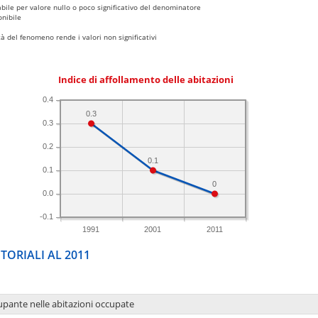
bile per valore nullo o poco significativo del denominatore
nibile
 del fenomeno rende i valori non significativi
Indice di affollamento delle abitazioni
0.4
0.3
0.3
0.2
0.1
0.1
0
0.0
-0.1
1991
2001
2011
TORIALI AL 2011
upante nelle abitazioni occupate