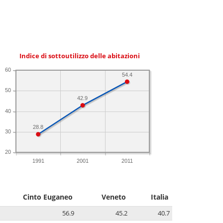
Indice di sottoutilizzo delle abitazioni
60
54.4
50
42.9
40
28.8
30
20
1991
2001
2011
Cinto Euganeo
Veneto
Italia
56.9
45.2
40.7