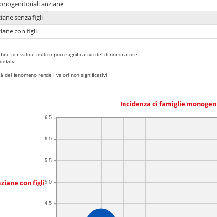
monogenitoriali anziane
iane senza figli
iane con figli
bile per valore nullo o poco significativo del denominatore
nibile
 del fenomeno rende i valori non significativi
Incidenza di famiglie monogen
6.5
6.0
5.5
ziane con figli
5.0
4.5