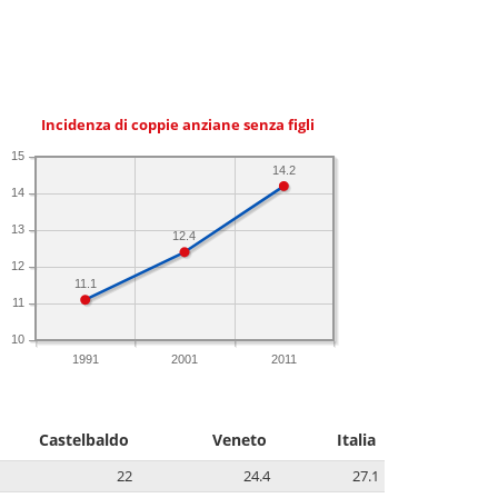
Incidenza di coppie anziane senza figli
15
14.2
14
13
12.4
12
11.1
11
10
1991
2001
2011
Castelbaldo
Veneto
Italia
22
24.4
27.1