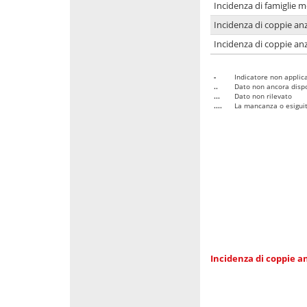
Incidenza di famiglie 
Incidenza di coppie anz
Incidenza di coppie anz
-
Indicatore non applica
..
Dato non ancora dispo
...
Dato non rilevato
....
La mancanza o esiguità
Incidenza di coppie an