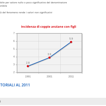
bile per valore nullo o poco significativo del denominatore
nibile
 del fenomeno rende i valori non significativi
Incidenza di coppie anziane con figli
7
5.9
6
5
3.9
4
2.8
3
2
1991
2001
2011
TORIALI AL 2011
i