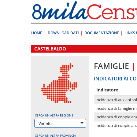
Vai
direttamente
a:
Contenuto
Ricerca
HOME
DOWNLOAD DATI
DOCUMENTAZIONE
LINKS 
.
CASTELBALDO
FAMIGLIE
|
INDICATORI AI CO
Indicatore
Incidenza di anziani sol
Incidenza di famiglie 
CERCA UN'ALTRA REGIONE
Incidenza di coppie anz
Veneto
Incidenza di coppie anz
CERCA UN'ALTRA PROVINCIA