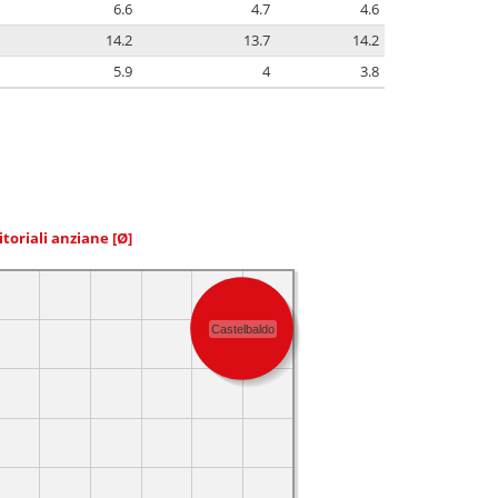
6.6
4.7
4.6
14.2
13.7
14.2
5.9
4
3.8
itoriali anziane
[Ø]
Castelbaldo