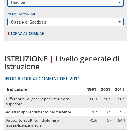
Padova
CERCA UN COMUNE
Casale di Scodosia
TORNA AL COMUNE
ISTRUZIONE
|
Livello generale di
istruzione
INDICATORI AI CONFINI DEL 2011
Indicatore
1991
2001
2011
Differenziali di genere per l'istruzione
86.3
98.9
96.5
superiore
Adulti in apprendimento permanente
1.7
7.5
5.3
Rapporto adulti con diploma o
45.6
57
84.1
laurea/licenza media