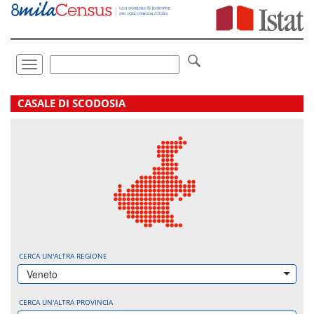
Vai
direttamente
a:
Contenuto
Ricerca
Toggle
navigation
.
CASALE DI SCODOSIA
CERCA UN'ALTRA REGIONE
Veneto
CERCA UN'ALTRA PROVINCIA