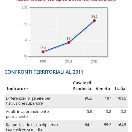
100
84.1
80
57
60
45.6
40
1991
2001
2011
CONFRONTI TERRITORIALI AL 2011
Casale di
Indicatore
Scodosia
Veneto
Italia
Differenziali di genere per
96.5
107
101.5
l'istruzione superiore
Adulti in apprendimento
5.3
5.2
5.2
permanente
Rapporto adulti con diploma o
84.1
155.2
164.5
laurea/licenza media