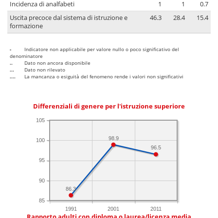
Incidenza di analfabeti
1
1
0.7
Uscita precoce dal sistema di istruzione e
46.3
28.4
15.4
formazione
-
Indicatore non applicabile per valore nullo o poco significativo del
denominatore
..
Dato non ancora disponibile
...
Dato non rilevato
....
La mancanza o esiguità del fenomeno rende i valori non significativi
Differenziali di genere per l'istruzione superiore
105
98.9
100
96.5
95
90
86.3
85
1991
2001
2011
Rapporto adulti con diploma o laurea/licenza media