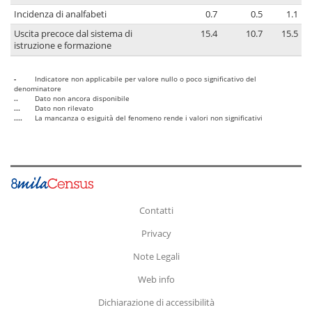
Incidenza di analfabeti
0.7
0.5
1.1
Uscita precoce dal sistema di
15.4
10.7
15.5
istruzione e formazione
-
Indicatore non applicabile per valore nullo o poco significativo del
denominatore
..
Dato non ancora disponibile
...
Dato non rilevato
....
La mancanza o esiguità del fenomeno rende i valori non significativi
Contatti
Privacy
Note Legali
Web info
Dichiarazione di accessibilità