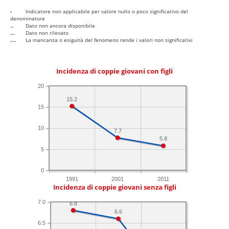
-
Indicatore non applicabile per valore nullo o poco significativo del
denominatore
..
Dato non ancora disponibile
...
Dato non rilevato
....
La mancanza o esiguità del fenomeno rende i valori non significativi
Incidenza di coppie giovani con figli
20
15.2
15
10
7.7
5.8
5
0
1991
2001
2011
Incidenza di coppie giovani senza figli
7.0
6.8
6.6
6.5