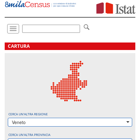
Vai
direttamente
a:
Contenuto
Ricerca
Toggle
navigation
.
CARTURA
CERCA UN'ALTRA REGIONE
Veneto
CERCA UN'ALTRA PROVINCIA