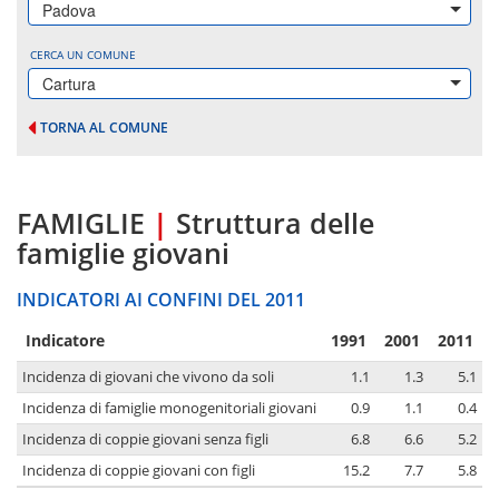
Padova
CERCA UN COMUNE
Cartura
TORNA AL COMUNE
FAMIGLIE
|
Struttura delle
famiglie giovani
INDICATORI AI CONFINI DEL 2011
Indicatore
1991
2001
2011
Incidenza di giovani che vivono da soli
1.1
1.3
5.1
Incidenza di famiglie monogenitoriali giovani
0.9
1.1
0.4
Incidenza di coppie giovani senza figli
6.8
6.6
5.2
Incidenza di coppie giovani con figli
15.2
7.7
5.8