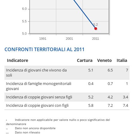
6.0
5.5
5.2
5.0
1991
2001
2011
CONFRONTI TERRITORIALI AL 2011
Indicatore
Cartura
Veneto
Italia
Incidenza di giovani che vivono da
5.1
6.5
7
soli
Incidenza di famiglie monogenitoriali
0.4
0.7
1
giovani
Incidenza di coppie giovani senza figli
5.2
4.2
3.4
Incidenza di coppie giovani con figli
5.8
7.2
7.4
-
Indicatore non applicabile per valore nullo o poco significativo del
denominatore
..
Dato non ancora disponibile
...
Dato non rilevato