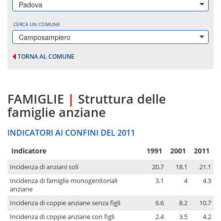
Padova
CERCA UN COMUNE
Camposampiero
TORNA AL COMUNE
FAMIGLIE
|
Struttura delle
famiglie anziane
INDICATORI AI CONFINI DEL 2011
Indicatore
1991
2001
2011
Incidenza di anziani soli
20.7
18.1
21.1
Incidenza di famiglie monogenitoriali
3.1
4
4.3
anziane
Incidenza di coppie anziane senza figli
6.6
8.2
10.7
Incidenza di coppie anziane con figli
2.4
3.5
4.2