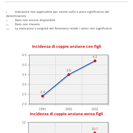
-
Indicatore non applicabile per valore nullo o poco significativo del
denominatore
..
Dato non ancora disponibile
...
Dato non rilevato
....
La mancanza o esiguità del fenomeno rende i valori non significativi
Incidenza di coppie anziane con figli
4.5
4.2
4.0
3.5
3.5
3.0
2.4
2.5
2.0
1991
2001
2011
Incidenza di coppie anziane senza figli
12
10.7