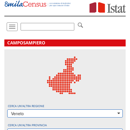
Vai
direttamente
a:
Contenuto
Ricerca
Toggle
navigation
.
CAMPOSAMPIERO
CERCA UN'ALTRA REGIONE
Veneto
CERCA UN'ALTRA PROVINCIA