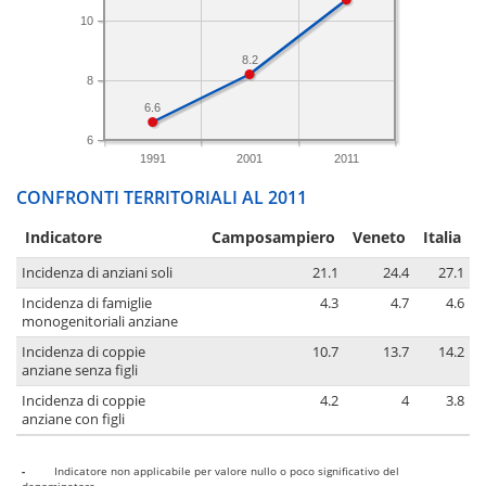
10
8.2
8
6.6
6
1991
2001
2011
CONFRONTI TERRITORIALI AL 2011
Indicatore
Camposampiero
Veneto
Italia
Incidenza di anziani soli
21.1
24.4
27.1
Incidenza di famiglie
4.3
4.7
4.6
monogenitoriali anziane
Incidenza di coppie
10.7
13.7
14.2
anziane senza figli
Incidenza di coppie
4.2
4
3.8
anziane con figli
-
Indicatore non applicabile per valore nullo o poco significativo del