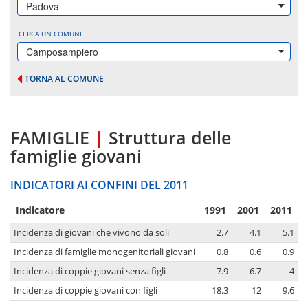
Padova
CERCA UN COMUNE
Camposampiero
TORNA AL COMUNE
FAMIGLIE
|
Struttura delle
famiglie giovani
INDICATORI AI CONFINI DEL 2011
Indicatore
1991
2001
2011
Incidenza di giovani che vivono da soli
2.7
4.1
5.1
Incidenza di famiglie monogenitoriali giovani
0.8
0.6
0.9
Incidenza di coppie giovani senza figli
7.9
6.7
4
Incidenza di coppie giovani con figli
18.3
12
9.6