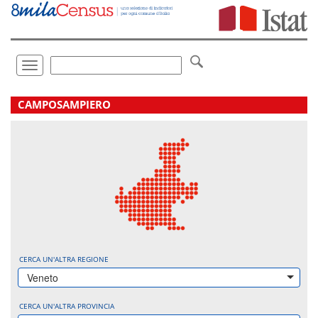
Vai
direttamente
a:
Contenuto
Ricerca
Toggle
navigation
.
CAMPOSAMPIERO
CERCA UN'ALTRA REGIONE
Veneto
CERCA UN'ALTRA PROVINCIA