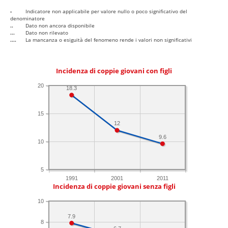
-
Indicatore non applicabile per valore nullo o poco significativo del
denominatore
..
Dato non ancora disponibile
...
Dato non rilevato
....
La mancanza o esiguità del fenomeno rende i valori non significativi
Incidenza di coppie giovani con figli
20
18.3
15
12
9.6
10
5
1991
2001
2011
Incidenza di coppie giovani senza figli
10
7.9
8