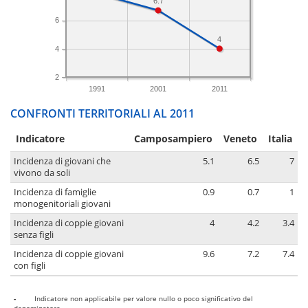
6.7
6
4
4
2
1991
2001
2011
CONFRONTI TERRITORIALI AL 2011
Indicatore
Camposampiero
Veneto
Italia
Incidenza di giovani che
5.1
6.5
7
vivono da soli
Incidenza di famiglie
0.9
0.7
1
monogenitoriali giovani
Incidenza di coppie giovani
4
4.2
3.4
senza figli
Incidenza di coppie giovani
9.6
7.2
7.4
con figli
-
Indicatore non applicabile per valore nullo o poco significativo del