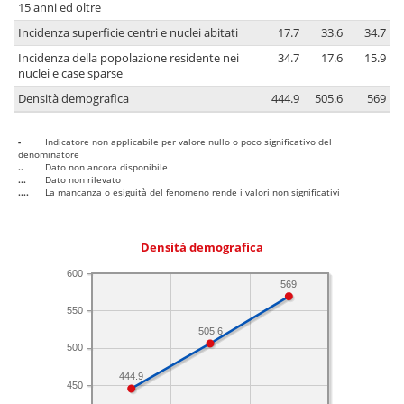
15 anni ed oltre
Incidenza superficie centri e nuclei abitati
17.7
33.6
34.7
Incidenza della popolazione residente nei
34.7
17.6
15.9
nuclei e case sparse
Densità demografica
444.9
505.6
569
-
Indicatore non applicabile per valore nullo o poco significativo del
denominatore
..
Dato non ancora disponibile
...
Dato non rilevato
....
La mancanza o esiguità del fenomeno rende i valori non significativi
Densità demografica
600
569
550
505.6
500
444.9
450