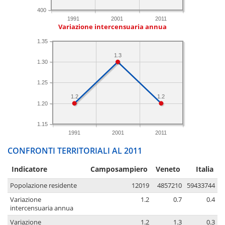
400
1991
2001
2011
Variazione intercensuaria annua
1.35
1.3
1.30
1.25
1.2
1.2
1.20
1.15
1991
2001
2011
CONFRONTI TERRITORIALI AL 2011
Indicatore
Camposampiero
Veneto
Italia
Popolazione residente
12019
4857210
59433744
Variazione
1.2
0.7
0.4
intercensuaria annua
Variazione
1.2
1.3
0.3