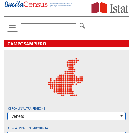
Vai
direttamente
a:
Contenuto
Ricerca
Toggle
navigation
.
CAMPOSAMPIERO
CERCA UN'ALTRA REGIONE
Veneto
CERCA UN'ALTRA PROVINCIA