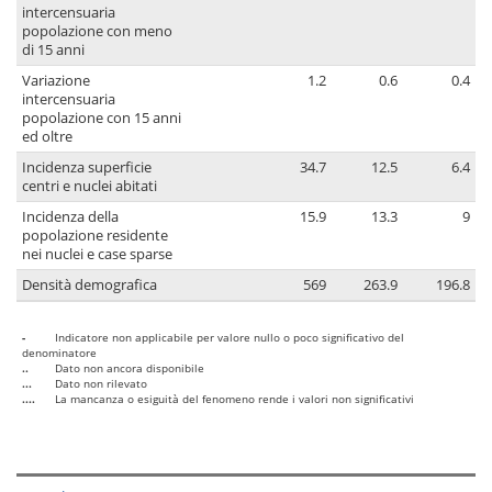
intercensuaria
popolazione con meno
di 15 anni
Variazione
1.2
0.6
0.4
intercensuaria
popolazione con 15 anni
ed oltre
Incidenza superficie
34.7
12.5
6.4
centri e nuclei abitati
Incidenza della
15.9
13.3
9
popolazione residente
nei nuclei e case sparse
Densità demografica
569
263.9
196.8
-
Indicatore non applicabile per valore nullo o poco significativo del
denominatore
..
Dato non ancora disponibile
...
Dato non rilevato
....
La mancanza o esiguità del fenomeno rende i valori non significativi