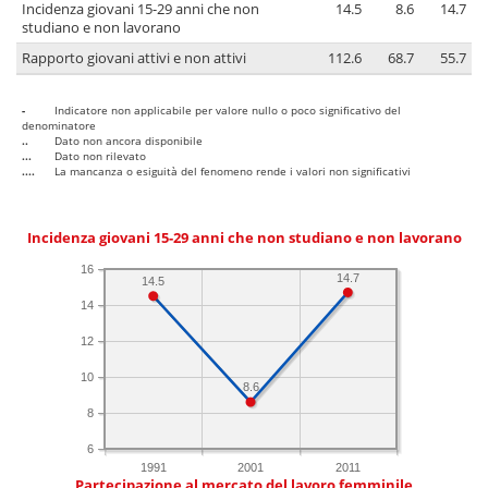
Incidenza giovani 15-29 anni che non
14.5
8.6
14.7
studiano e non lavorano
Rapporto giovani attivi e non attivi
112.6
68.7
55.7
-
Indicatore non applicabile per valore nullo o poco significativo del
denominatore
..
Dato non ancora disponibile
...
Dato non rilevato
....
La mancanza o esiguità del fenomeno rende i valori non significativi
Incidenza giovani 15-29 anni che non studiano e non lavorano
16
14.7
14.5
14
12
10
8.6
8
6
1991
2001
2011
Partecipazione al mercato del lavoro femminile