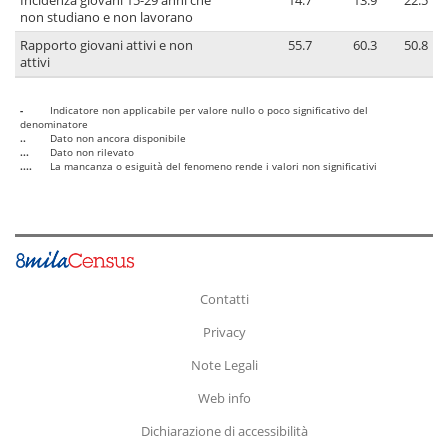
Incidenza giovani 15-29 anni che
14.7
13.9
22.5
non studiano e non lavorano
Rapporto giovani attivi e non
55.7
60.3
50.8
attivi
-
Indicatore non applicabile per valore nullo o poco significativo del
denominatore
..
Dato non ancora disponibile
...
Dato non rilevato
....
La mancanza o esiguità del fenomeno rende i valori non significativi
Contatti
Privacy
Note Legali
Web info
Dichiarazione di accessibilità