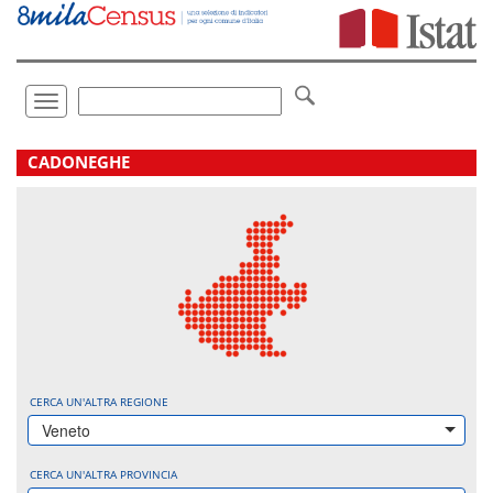
Vai
direttamente
a:
Contenuto
Ricerca
Toggle
navigation
.
CADONEGHE
CERCA UN'ALTRA REGIONE
Veneto
CERCA UN'ALTRA PROVINCIA