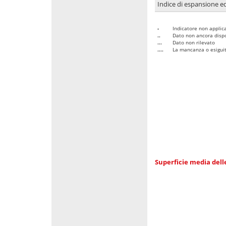
Indice di espansione edi
-
Indicatore non applica
..
Dato non ancora dispo
...
Dato non rilevato
....
La mancanza o esiguità
Superficie media dell