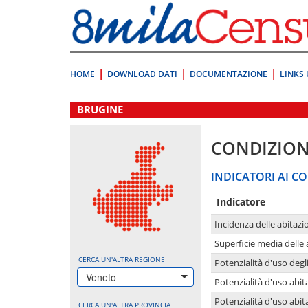
Vai
direttamente
a:
Contenuto
Ricerca
HOME
DOWNLOAD DATI
DOCUMENTAZIONE
LINKS 
.
BRUGINE
CONDIZION
INDICATORI AI CO
Indicatore
Incidenza delle abitazi
Superficie media delle
CERCA UN'ALTRA REGIONE
Potenzialità d'uso degli
Veneto
Potenzialità d'uso abita
Potenzialità d'uso abit
CERCA UN'ALTRA PROVINCIA