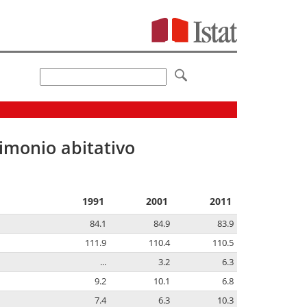
imonio abitativo
1991
2001
2011
84.1
84.9
83.9
111.9
110.4
110.5
...
3.2
6.3
9.2
10.1
6.8
7.4
6.3
10.3