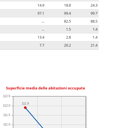
14.9
18.8
24.3
97.1
99.4
99.7
...
82.5
88.5
...
1.5
1.4
13.4
2.8
1.4
7.7
20.2
21.4
Superficie media delle abitazioni occupate
112.5
111.9
112.0
111.5
111.0