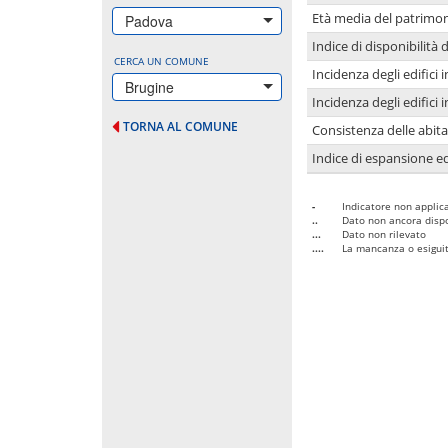
Età media del patrimon
Padova
Indice di disponibilità d
CERCA UN COMUNE
Incidenza degli edifici
Brugine
Incidenza degli edifici
TORNA AL COMUNE
Consistenza delle abit
Indice di espansione edi
-
Indicatore non applica
..
Dato non ancora dispo
...
Dato non rilevato
....
La mancanza o esiguità