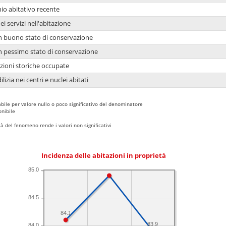
io abitativo recente
ei servizi nell'abitazione
 in buono stato di conservazione
 in pessimo stato di conservazione
azioni storiche occupate
lizia nei centri e nuclei abitati
bile per valore nullo o poco significativo del denominatore
nibile
 del fenomeno rende i valori non significativi
Incidenza delle abitazioni in proprietà
85.0
84.5
84.1
83.9
84.0