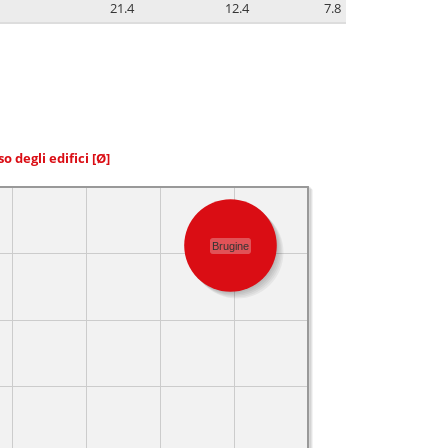
21.4
12.4
7.8
so degli edifici
[Ø]
Brugine