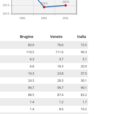
110.5
110.4
110.5
110.0
1991
2001
2011
Brugine
Veneto
Italia
83.9
76.6
72.5
110.5
111.6
99.3
6.3
3.7
5.1
6.8
18.3
20.9
10.3
23.8
37.5
24.3
28.3
30.1
99.7
99.7
99.1
88.5
87.4
83.2
1.4
1.2
1.7
1.4
8.6
10.2