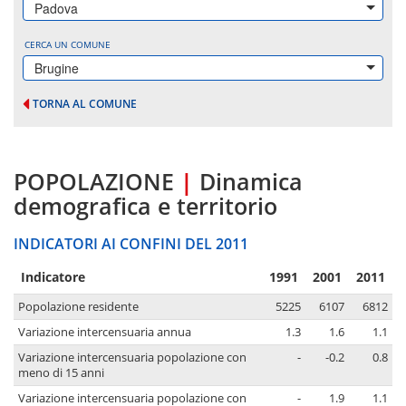
Padova
CERCA UN COMUNE
Brugine
TORNA AL COMUNE
POPOLAZIONE
|
Dinamica
demografica e territorio
INDICATORI AI CONFINI DEL 2011
Indicatore
1991
2001
2011
Popolazione residente
5225
6107
6812
Variazione intercensuaria annua
1.3
1.6
1.1
Variazione intercensuaria popolazione con
-
-0.2
0.8
meno di 15 anni
Variazione intercensuaria popolazione con
-
1.9
1.1