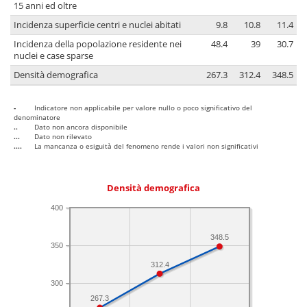
15 anni ed oltre
Incidenza superficie centri e nuclei abitati
9.8
10.8
11.4
Incidenza della popolazione residente nei
48.4
39
30.7
nuclei e case sparse
Densità demografica
267.3
312.4
348.5
-
Indicatore non applicabile per valore nullo o poco significativo del
denominatore
..
Dato non ancora disponibile
...
Dato non rilevato
....
La mancanza o esiguità del fenomeno rende i valori non significativi
Densità demografica
400
348.5
350
312.4
300
267.3