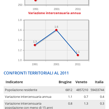
250
1991
2001
2011
Variazione intercensuaria annua
1.8
1.6
1.6
1.4
1.3
1.2
1.1
1.0
1991
2001
2011
CONFRONTI TERRITORIALI AL 2011
Indicatore
Brugine
Veneto
Italia
Popolazione residente
6812
4857210
59433744
Variazione intercensuaria annua
1.1
0.7
0.4
Variazione intercensuaria
0.8
1.3
0.3
popolazione con meno di 15 anni