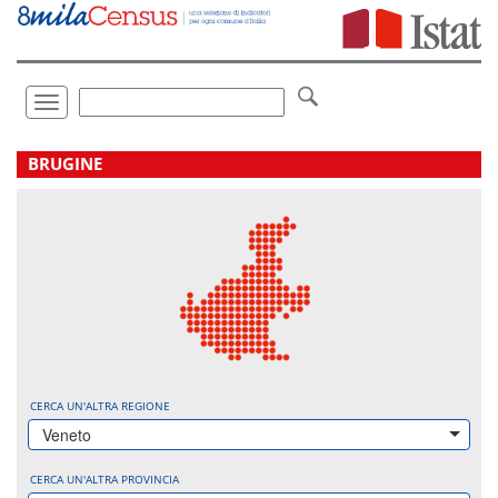
Vai
direttamente
a:
Contenuto
Ricerca
Toggle
navigation
.
BRUGINE
CERCA UN'ALTRA REGIONE
Veneto
CERCA UN'ALTRA PROVINCIA