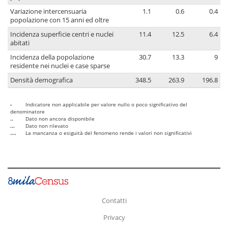
Variazione intercensuaria
1.1
0.6
0.4
popolazione con 15 anni ed oltre
Incidenza superficie centri e nuclei
11.4
12.5
6.4
abitati
Incidenza della popolazione
30.7
13.3
9
residente nei nuclei e case sparse
Densità demografica
348.5
263.9
196.8
-
Indicatore non applicabile per valore nullo o poco significativo del
denominatore
..
Dato non ancora disponibile
...
Dato non rilevato
....
La mancanza o esiguità del fenomeno rende i valori non significativi
Contatti
Privacy