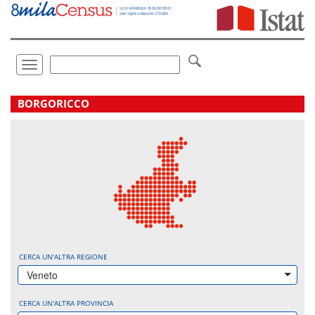
Vai
direttamente
a:
Contenuto
Ricerca
Toggle
navigation
.
BORGORICCO
CERCA UN'ALTRA REGIONE
Veneto
CERCA UN'ALTRA PROVINCIA