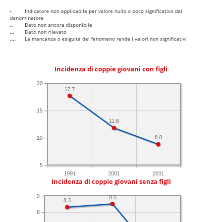
-
Indicatore non applicabile per valore nullo o poco significativo del
denominatore
..
Dato non ancora disponibile
...
Dato non rilevato
....
La mancanza o esiguità del fenomeno rende i valori non significativi
Incidenza di coppie giovani con figli
20
17.7
15
11.8
8.8
10
5
1991
2001
2011
Incidenza di coppie giovani senza figli
9
8.5
8.3
8