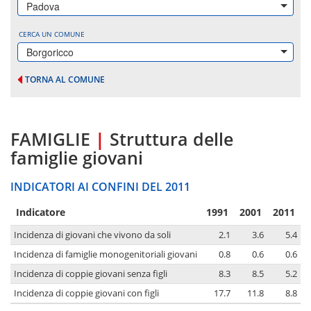
Padova
CERCA UN COMUNE
Borgoricco
TORNA AL COMUNE
FAMIGLIE
|
Struttura delle
famiglie giovani
INDICATORI AI CONFINI DEL 2011
Indicatore
1991
2001
2011
Incidenza di giovani che vivono da soli
2.1
3.6
5.4
Incidenza di famiglie monogenitoriali giovani
0.8
0.6
0.6
Incidenza di coppie giovani senza figli
8.3
8.5
5.2
Incidenza di coppie giovani con figli
17.7
11.8
8.8