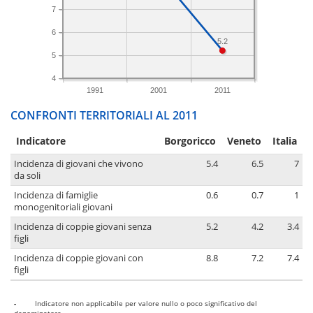
7
6
5.2
5
4
1991
2001
2011
CONFRONTI TERRITORIALI AL 2011
Indicatore
Borgoricco
Veneto
Italia
Incidenza di giovani che vivono
5.4
6.5
7
da soli
Incidenza di famiglie
0.6
0.7
1
monogenitoriali giovani
Incidenza di coppie giovani senza
5.2
4.2
3.4
figli
Incidenza di coppie giovani con
8.8
7.2
7.4
figli
-
Indicatore non applicabile per valore nullo o poco significativo del