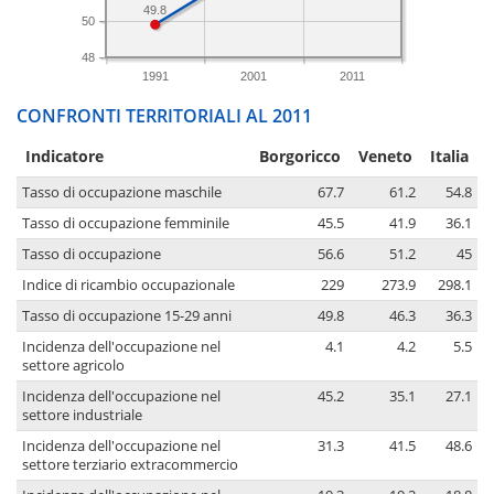
49.8
50
48
1991
2001
2011
CONFRONTI TERRITORIALI AL 2011
Indicatore
Borgoricco
Veneto
Italia
Tasso di occupazione maschile
67.7
61.2
54.8
Tasso di occupazione femminile
45.5
41.9
36.1
Tasso di occupazione
56.6
51.2
45
Indice di ricambio occupazionale
229
273.9
298.1
Tasso di occupazione 15-29 anni
49.8
46.3
36.3
Incidenza dell'occupazione nel
4.1
4.2
5.5
settore agricolo
Incidenza dell'occupazione nel
45.2
35.1
27.1
settore industriale
Incidenza dell'occupazione nel
31.3
41.5
48.6
settore terziario extracommercio