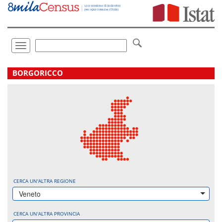
Vai
direttamente
a:
Contenuto
Ricerca
Toggle
navigation
.
BORGORICCO
CERCA UN'ALTRA REGIONE
Veneto
CERCA UN'ALTRA PROVINCIA