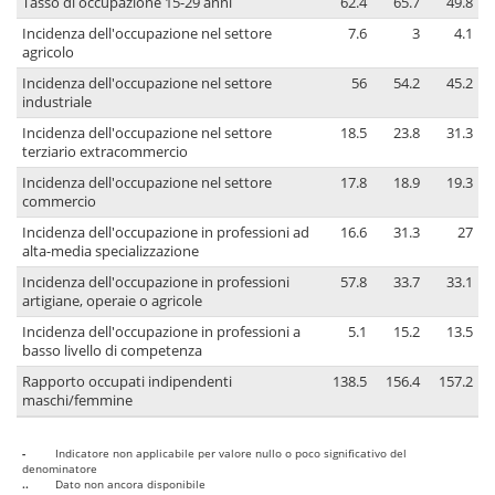
Tasso di occupazione 15-29 anni
62.4
65.7
49.8
Incidenza dell'occupazione nel settore
7.6
3
4.1
agricolo
Incidenza dell'occupazione nel settore
56
54.2
45.2
industriale
Incidenza dell'occupazione nel settore
18.5
23.8
31.3
terziario extracommercio
Incidenza dell'occupazione nel settore
17.8
18.9
19.3
commercio
Incidenza dell'occupazione in professioni ad
16.6
31.3
27
alta-media specializzazione
Incidenza dell'occupazione in professioni
57.8
33.7
33.1
artigiane, operaie o agricole
Incidenza dell'occupazione in professioni a
5.1
15.2
13.5
basso livello di competenza
Rapporto occupati indipendenti
138.5
156.4
157.2
maschi/femmine
-
Indicatore non applicabile per valore nullo o poco significativo del
denominatore
..
Dato non ancora disponibile