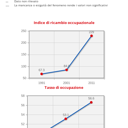
...
Dato non rilevato
....
La mancanza o esiguità del fenomeno rende i valori non significativi
Indice di ricambio occupazionale
250
229
200
150
84.6
100
67.3
50
1991
2001
2011
Tasso di occupazione
58
56.6
56
54
53.1
52