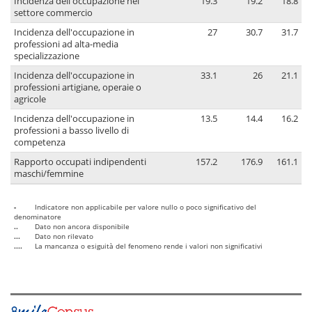
Incidenza dell'occupazione nel
19.3
19.2
18.8
settore commercio
Incidenza dell'occupazione in
27
30.7
31.7
professioni ad alta-media
specializzazione
Incidenza dell'occupazione in
33.1
26
21.1
professioni artigiane, operaie o
agricole
Incidenza dell'occupazione in
13.5
14.4
16.2
professioni a basso livello di
competenza
Rapporto occupati indipendenti
157.2
176.9
161.1
maschi/femmine
-
Indicatore non applicabile per valore nullo o poco significativo del
denominatore
..
Dato non ancora disponibile
...
Dato non rilevato
....
La mancanza o esiguità del fenomeno rende i valori non significativi