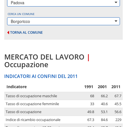
Padova
CERCA UN COMUNE
Borgoricco
TORNA AL COMUNE
MERCATO DEL LAVORO
|
Occupazione
INDICATORI AI CONFINI DEL 2011
Indicatore
1991
2001
2011
Tasso di occupazione maschile
68
66.2
67.7
Tasso di occupazione femminile
33
40.6
45.5
Tasso di occupazione
49.8
53.1
56.6
Indice di ricambio occupazionale
67.3
84.6
229