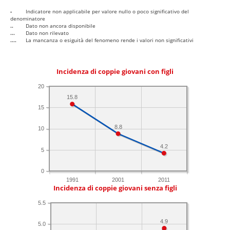
-
Indicatore non applicabile per valore nullo o poco significativo del
denominatore
..
Dato non ancora disponibile
...
Dato non rilevato
....
La mancanza o esiguità del fenomeno rende i valori non significativi
Incidenza di coppie giovani con figli
20
15.8
15
8.8
10
4.2
5
0
1991
2001
2011
Incidenza di coppie giovani senza figli
5.5
4.9
5.0