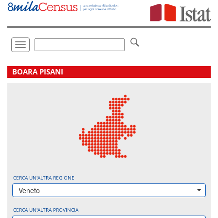
Vai
direttamente
a:
Contenuto
Ricerca
Toggle
navigation
.
BOARA PISANI
CERCA UN'ALTRA REGIONE
Veneto
CERCA UN'ALTRA PROVINCIA