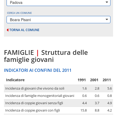
Padova
CERCA UN COMUNE
Boara Pisani
TORNA AL COMUNE
FAMIGLIE
|
Struttura delle
famiglie giovani
INDICATORI AI CONFINI DEL 2011
Indicatore
1991
2001
2011
Incidenza di giovani che vivono da soli
1.6
2.8
5.6
Incidenza di famiglie monogenitoriali giovani
0.6
0.6
0.8
Incidenza di coppie giovani senza figli
4.4
3.7
4.9
Incidenza di coppie giovani con figli
15.8
8.8
4.2