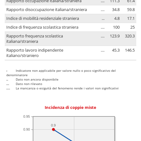
Rapporto occupazione italiana/straniera
....
111.3
61.4
Rapporto disoccupazione italiana/straniera
....
34.8
59.8
Indice di mobilità residenziale straniera
...
4.8
17.1
Indice di frequenza scolastica straniera
....
100
25
Rapporto frequenza scolastica
....
123.9
320.3
italiana/straniera
Rapporto lavoro indipendente
....
45.3
146.5
italiano/straniero
-
Indicatore non applicabile per valore nullo o poco significativo del
denominatore
..
Dato non ancora disponibile
...
Dato non rilevato
....
La mancanza o esiguità del fenomeno rende i valori non significativi
Incidenza di coppie miste
0.95
0.9
0.90