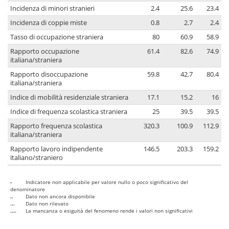
Incidenza di minori stranieri
2.4
25.6
23.4
Incidenza di coppie miste
0.8
2.7
2.4
Tasso di occupazione straniera
80
60.9
58.9
Rapporto occupazione
61.4
82.6
74.9
italiana/straniera
Rapporto disoccupazione
59.8
42.7
80.4
italiana/straniera
Indice di mobilità residenziale straniera
17.1
15.2
16
Indice di frequenza scolastica straniera
25
39.5
39.5
Rapporto frequenza scolastica
320.3
100.9
112.9
italiana/straniera
Rapporto lavoro indipendente
146.5
203.3
159.2
italiano/straniero
-
Indicatore non applicabile per valore nullo o poco significativo del
denominatore
..
Dato non ancora disponibile
...
Dato non rilevato
....
La mancanza o esiguità del fenomeno rende i valori non significativi