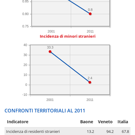
0.85
0.8
0.80
0.75
2001
2011
Incidenza di minori stranieri
40
33.3
30
20
10
2.4
0
-10
2001
2011
CONFRONTI TERRITORIALI AL 2011
Indicatore
Baone
Veneto
Italia
Incidenza di residenti stranieri
13.2
94.2
67.8