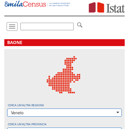
Vai
direttamente
a:
Contenuto
Ricerca
Toggle
navigation
.
BAONE
CERCA UN'ALTRA REGIONE
Veneto
CERCA UN'ALTRA PROVINCIA