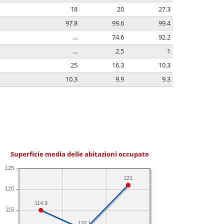
18
20
27.3
97.8
99.6
99.4
...
74.6
92.2
...
2.5
1
25
16.3
10.3
10.3
9.9
9.3
Superficie media delle abitazioni occupate
125
121
120
114.9
115
110.1