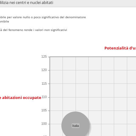
lizia nei centri e nuclei abitati
bile per valore nullo o poco significativo del denominatore
nibile
 del fenomeno rende i valori non significativi
Potenzialità d'u
125
120
115
e abitazioni occupate
110
105
100
Italia