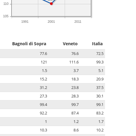
110
105
1991
2001
2011
Bagnoli di Sopra
Veneto
Italia
77.6
76.6
72.5
121
111.6
99.3
1.5
3.7
5.1
15.2
18.3
20.9
31.2
23.8
37.5
27.3
28.3
30.1
99.4
99.7
99.1
92.2
87.4
83.2
1
1.2
1.7
10.3
8.6
10.2