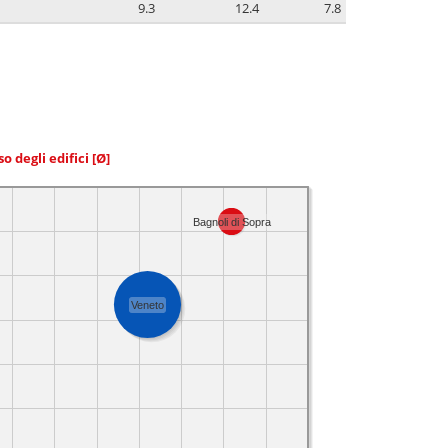
9.3
12.4
7.8
so degli edifici
[Ø]
Bagnoli di Sopra
Veneto