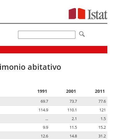
imonio abitativo
1991
2001
2011
69.7
73.7
77.6
114.9
110.1
121
...
2.1
1.5
9.9
11.5
15.2
12.6
14.8
31.2