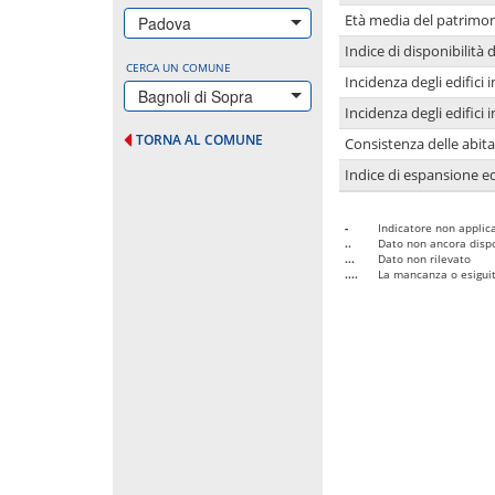
Età media del patrimon
Padova
Indice di disponibilità d
CERCA UN COMUNE
Incidenza degli edifici
Bagnoli di Sopra
Incidenza degli edifici
TORNA AL COMUNE
Consistenza delle abit
Indice di espansione edi
-
Indicatore non applica
..
Dato non ancora dispo
...
Dato non rilevato
....
La mancanza o esiguità