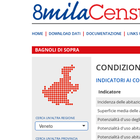
Vai
direttamente
a:
Contenuto
Ricerca
HOME
DOWNLOAD DATI
DOCUMENTAZIONE
LINKS 
.
BAGNOLI DI SOPRA
CONDIZION
INDICATORI AI CO
Indicatore
Incidenza delle abitazi
Superficie media delle
CERCA UN'ALTRA REGIONE
Potenzialità d'uso degli
Veneto
Potenzialità d'uso abita
Potenzialità d'uso abit
CERCA UN'ALTRA PROVINCIA