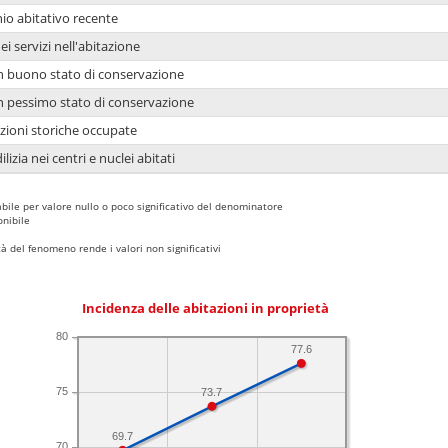
io abitativo recente
ei servizi nell'abitazione
 in buono stato di conservazione
 in pessimo stato di conservazione
azioni storiche occupate
lizia nei centri e nuclei abitati
bile per valore nullo o poco significativo del denominatore
nibile
 del fenomeno rende i valori non significativi
Incidenza delle abitazioni in proprietà
80
77.6
75
73.7
69.7
70