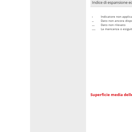
Indice di espansione edi
-
Indicatore non applica
..
Dato non ancora dispo
...
Dato non rilevato
....
La mancanza o esiguità
Superficie media dell