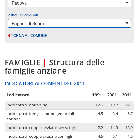
Padova
CERCA UN COMUNE
Bagnoli di Sopra
TORNA AL COMUNE
FAMIGLIE
|
Struttura delle
famiglie anziane
INDICATORI AI CONFINI DEL 2011
Indicatore
1991
2001
2011
Incidenza di anziani soli
12.6
19.7
22.7
Incidenza di famiglie monogenitoriali
4.5
3.4
6.7
anziane
Incidenza di coppie anziane senza figli
7.2
11.3
13.9
Incidenza di coppie anziane con figli
4.6
5.1
4.5