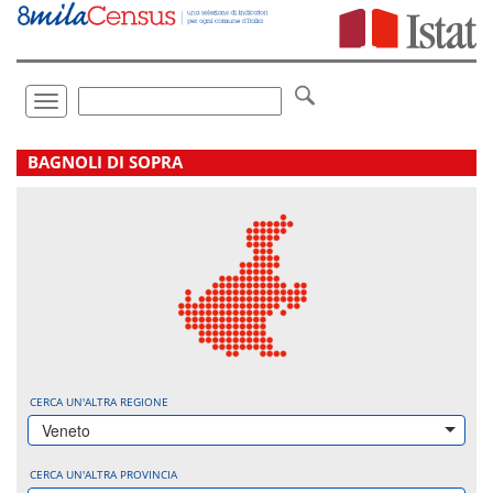
Vai
direttamente
a:
Contenuto
Ricerca
Toggle
navigation
.
BAGNOLI DI SOPRA
CERCA UN'ALTRA REGIONE
Veneto
CERCA UN'ALTRA PROVINCIA