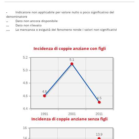
-
Indicatore non applicabile per valore nullo o poco significativo del
denominatore
..
Dato non ancora disponibile
...
Dato non rilevato
....
La mancanza o esiguità del fenomeno rende i valori non significativi
Incidenza di coppie anziane con figli
5.2
5.1
5.0
4.8
4.6
4.6
4.5
4.4
1991
2001
2011
Incidenza di coppie anziane senza figli
16
13.9
14