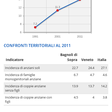
11.3
12
10
7.2
8
6
1991
2001
2011
CONFRONTI TERRITORIALI AL 2011
Bagnoli di
Indicatore
Sopra
Veneto
Italia
Incidenza di anziani soli
22.7
24.4
27.1
Incidenza di famiglie
6.7
4.7
4.6
monogenitoriali anziane
Incidenza di coppie anziane
13.9
13.7
14.2
senza figli
Incidenza di coppie anziane con
4.5
4
3.8
figli