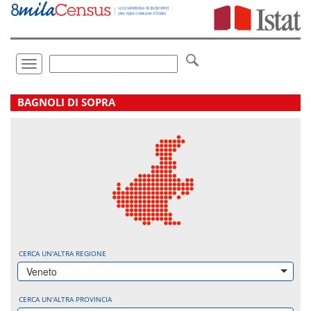
Vai
direttamente
a:
Contenuto
Ricerca
Toggle
navigation
.
BAGNOLI DI SOPRA
CERCA UN'ALTRA REGIONE
Veneto
CERCA UN'ALTRA PROVINCIA