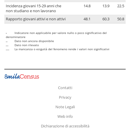
Incidenza giovani 15-29 anni che
14.8
13.9
22.5
non studiano e non lavorano
Rapporto giovani attivi e non attivi
48.1
60.3
50.8
-
Indicatore non applicabile per valore nullo o poco significativo del
denominatore
..
Dato non ancora disponibile
...
Dato non rilevato
....
La mancanza o esiguità del fenomeno rende i valori non significativi
Contatti
Privacy
Note Legali
Web info
Dichiarazione di accessibilità