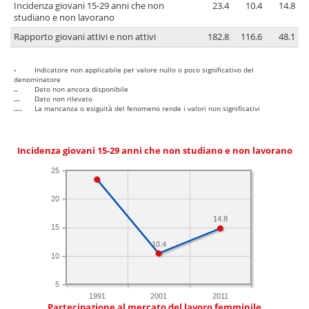
Incidenza giovani 15-29 anni che non
23.4
10.4
14.8
studiano e non lavorano
Rapporto giovani attivi e non attivi
182.8
116.6
48.1
-
Indicatore non applicabile per valore nullo o poco significativo del
denominatore
..
Dato non ancora disponibile
...
Dato non rilevato
....
La mancanza o esiguità del fenomeno rende i valori non significativi
Incidenza giovani 15-29 anni che non studiano e non lavorano
25
20
14.8
15
10.4
10
5
1991
2001
2011
Partecipazione al mercato del lavoro femminile