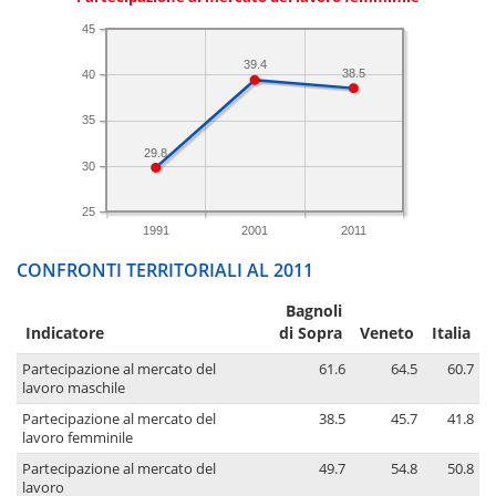
45
39.4
38.5
40
35
29.8
30
25
1991
2001
2011
CONFRONTI TERRITORIALI AL 2011
Bagnoli
Indicatore
di Sopra
Veneto
Italia
Partecipazione al mercato del
61.6
64.5
60.7
lavoro maschile
Partecipazione al mercato del
38.5
45.7
41.8
lavoro femminile
Partecipazione al mercato del
49.7
54.8
50.8
lavoro