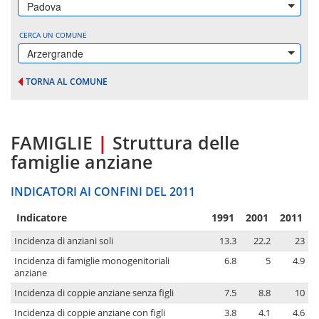
Padova
CERCA UN COMUNE
Arzergrande
TORNA AL COMUNE
FAMIGLIE
|
Struttura delle
famiglie anziane
INDICATORI AI CONFINI DEL 2011
Indicatore
1991
2001
2011
Incidenza di anziani soli
13.3
22.2
23
Incidenza di famiglie monogenitoriali
6.8
5
4.9
anziane
Incidenza di coppie anziane senza figli
7.5
8.8
10
Incidenza di coppie anziane con figli
3.8
4.1
4.6