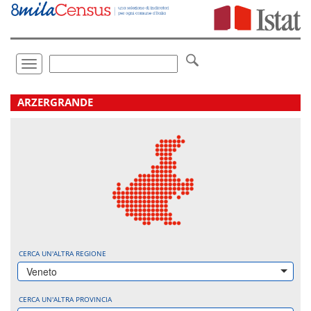
Vai
direttamente
a:
Contenuto
Ricerca
Toggle
navigation
.
ARZERGRANDE
CERCA UN'ALTRA REGIONE
Veneto
CERCA UN'ALTRA PROVINCIA