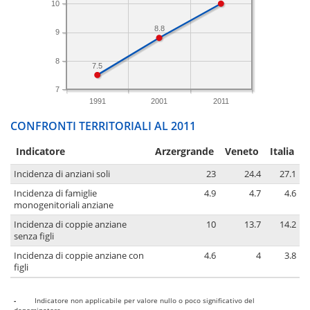
10
8.8
9
8
7.5
7
1991
2001
2011
CONFRONTI TERRITORIALI AL 2011
Indicatore
Arzergrande
Veneto
Italia
Incidenza di anziani soli
23
24.4
27.1
Incidenza di famiglie
4.9
4.7
4.6
monogenitoriali anziane
Incidenza di coppie anziane
10
13.7
14.2
senza figli
Incidenza di coppie anziane con
4.6
4
3.8
figli
-
Indicatore non applicabile per valore nullo o poco significativo del