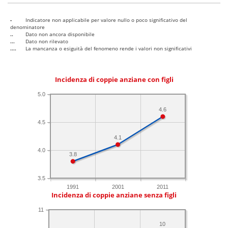
-
Indicatore non applicabile per valore nullo o poco significativo del
denominatore
..
Dato non ancora disponibile
...
Dato non rilevato
....
La mancanza o esiguità del fenomeno rende i valori non significativi
Incidenza di coppie anziane con figli
5.0
4.6
4.5
4.1
4.0
3.8
3.5
1991
2001
2011
Incidenza di coppie anziane senza figli
11
10