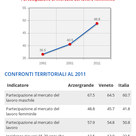
55
48.8
50
45
40.5
40
36.5
35
1991
2001
2011
CONFRONTI TERRITORIALI AL 2011
Indicatore
Arzergrande
Veneto
Italia
Partecipazione al mercato del
67.5
64.5
60.7
lavoro maschile
Partecipazione al mercato del
48.8
45.7
41.8
lavoro femminile
Partecipazione al mercato del
57.9
54.8
50.8
lavoro