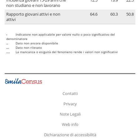
Incidenza giovani 15-29 anni che
12.5
13.9
22.5
non studiano e non lavorano
Rapporto giovani attivi e non
64.6
60.3
50.8
attivi
-
Indicatore non applicabile per valore nullo o poco significativo del
denominatore
..
Dato non ancora disponibile
...
Dato non rilevato
....
La mancanza o esiguità del fenomeno rende i valori non significativi
Contatti
Privacy
Note Legali
Web info
Dichiarazione di accessibilità