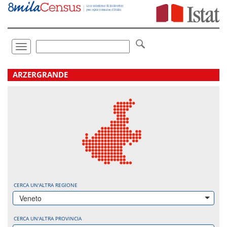
Vai
direttamente
a:
Contenuto
Ricerca
Toggle
navigation
.
ARZERGRANDE
CERCA UN'ALTRA REGIONE
Veneto
CERCA UN'ALTRA PROVINCIA