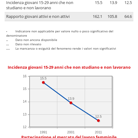
Incidenza giovani 15-29 anni che non
15.5
13.9
12.5
studiano e non lavorano
Rapporto giovani attivi e non attivi
162.1
105.8
64.6
-
Indicatore non applicabile per valore nullo o poco significativo del
denominatore
..
Dato non ancora disponibile
...
Dato non rilevato
....
La mancanza o esiguità del fenomeno rende i valori non significativi
Incidenza giovani 15-29 anni che non studiano e non lavorano
16
15.5
15
13.9
14
13
12.5
12
1991
2001
2011
Partecipazione al mercato del lavoro femminile