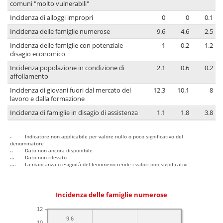
comuni "molto vulnerabili"
Incidenza di alloggi impropri
0
0
0.1
Incidenza delle famiglie numerose
9.6
4.6
2.5
Incidenza delle famiglie con potenziale
1
0.2
1.2
disagio economico
Incidenza popolazione in condizione di
2.1
0.6
0.2
affollamento
Incidenza di giovani fuori dal mercato del
12.3
10.1
8
lavoro e dalla formazione
Incidenza di famiglie in disagio di assistenza
1.1
1.8
3.8
-
Indicatore non applicabile per valore nullo o poco significativo del
denominatore
..
Dato non ancora disponibile
...
Dato non rilevato
....
La mancanza o esiguità del fenomeno rende i valori non significativi
Incidenza delle famiglie numerose
12
9.6
10