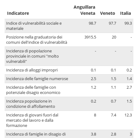
Anguillara
Indicatore
Veneta
Veneto
Italia
Indice di vulnerabilità sociale e
98.7
97.7
99.3
materiale
Posizione nella graduatoria dei
3915.5
20
-
comuni dell'indice di vulnerabilità
Incidenza di popolazione
-
-
-
provinciale in comuni "molto
vulnerabili"
Incidenza di alloggi impropri
0.1
0.1
0.2
Incidenza delle famiglie numerose
2.5
1.5
1.4
Incidenza delle famiglie con
1.2
1.1
2.7
potenziale disagio economico
Incidenza popolazione in
0.2
0.7
1.5
condizione di affollamento
Incidenza di giovani fuori dal
8
7.4
12.3
mercato del lavoro e dalla
formazione
Incidenza di famiglie in disagio di
3.8
2.8
3