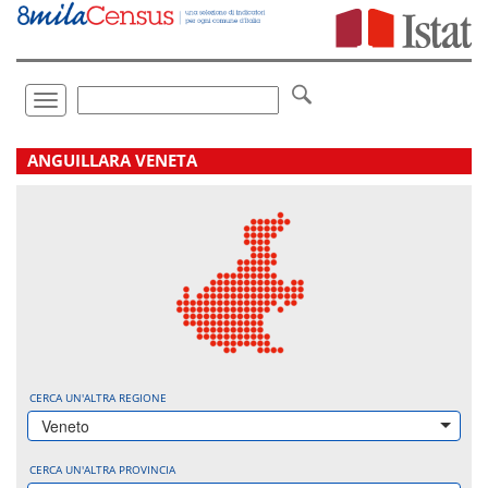
Vai
direttamente
a:
Contenuto
Ricerca
Toggle
navigation
.
ANGUILLARA VENETA
CERCA UN'ALTRA REGIONE
Veneto
CERCA UN'ALTRA PROVINCIA