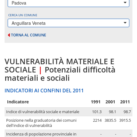
Padova
CERCA UN COMUNE
Anguillara Veneta
TORNA AL COMUNE
VULNERABILITÀ MATERIALE E
SOCIALE
|
Potenziali difficoltà
materiali e sociali
INDICATORI AI CONFINI DEL 2011
Indicatore
1991
2001
2011
Indice di vulnerabilità sociale e materiale
101.3
98.1
98.7
Posizione nella graduatoria dei comuni
2214
3835.5
3915.5
dell'indice di vulnerabilità
Incidenza di popolazione provinciale in
-
-
-