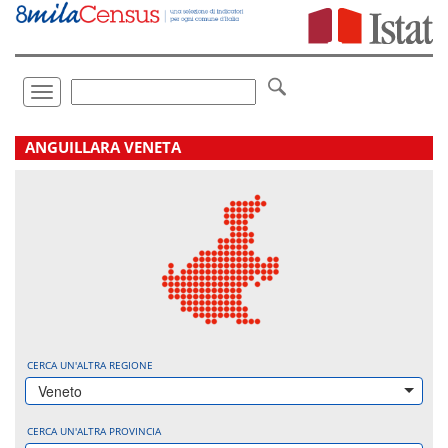
Vai
direttamente
a:
Contenuto
Ricerca
Toggle
navigation
.
ANGUILLARA VENETA
CERCA UN'ALTRA REGIONE
Veneto
CERCA UN'ALTRA PROVINCIA