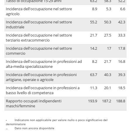
Tasso di occupazione 15-29 anni
63.2
58.3
52.2
Incidenza dell'occupazione nel settore
8.9
5.3
6.6
agricolo
Incidenza dell'occupazione nel settore
55.2
50.3
42.3
industriale
Incidenza dell'occupazione nel settore
21.7
27.5
33.3
terziario extracommercio
Incidenza dell'occupazione nel settore
14.2
17
17.8
commercio
Incidenza dell'occupazione in professioni ad
8.2
21.7
16.8
alta-media specializzazione
Incidenza dell'occupazione in professioni
63.7
40.3
39.3
artigiane, operaie o agricole
Incidenza dell'occupazione in professioni a
11.3
20.1
18.5
basso livello di competenza
Rapporto occupati indipendenti
193.9
187.2
188.8
maschi/femmine
-
Indicatore non applicabile per valore nullo o poco significativo del
denominatore
..
Dato non ancora disponibile