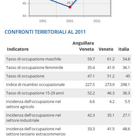
44.7
45
44
1991
2001
2011
CONFRONTI TERRITORIALI AL 2011
Anguillara
Indicatore
Veneta
Veneto
Italia
Tasso di occupazione maschile
59.7
61.2
54.8
Tasso di occupazione femminile
35.4
41.9
36.1
Tasso di occupazione
47.1
51.2
45
Indice di ricambio occupazionale
227.5
273.9
298.1
Tasso di occupazione 15-29 anni
52.2
46.3
36.3
Incidenza dell'occupazione nel
6.6
4.2
5.5
settore agricolo
Incidenza dell'occupazione nel
42.3
35.1
27.1
settore industriale
Incidenza dell'occupazione nel
33.3
41.5
48.6
settore terziario extracommercio