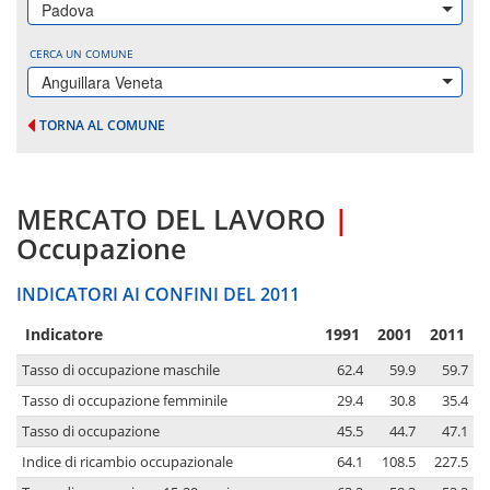
Padova
CERCA UN COMUNE
Anguillara Veneta
TORNA AL COMUNE
MERCATO DEL LAVORO
|
Occupazione
INDICATORI AI CONFINI DEL 2011
Indicatore
1991
2001
2011
Tasso di occupazione maschile
62.4
59.9
59.7
Tasso di occupazione femminile
29.4
30.8
35.4
Tasso di occupazione
45.5
44.7
47.1
Indice di ricambio occupazionale
64.1
108.5
227.5