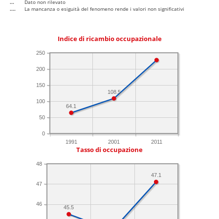
...
Dato non rilevato
....
La mancanza o esiguità del fenomeno rende i valori non significativi
Indice di ricambio occupazionale
250
200
150
108.5
100
64.1
50
0
1991
2001
2011
Tasso di occupazione
48
47.1
47
46
45.5