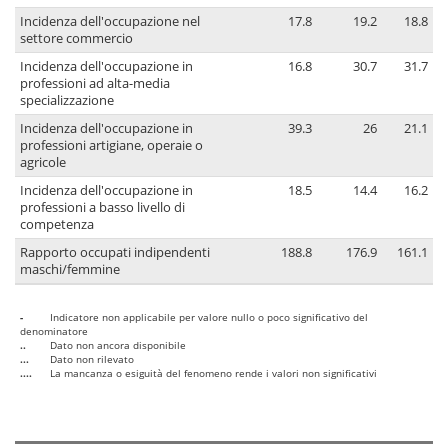
Incidenza dell'occupazione nel
17.8
19.2
18.8
settore commercio
Incidenza dell'occupazione in
16.8
30.7
31.7
professioni ad alta-media
specializzazione
Incidenza dell'occupazione in
39.3
26
21.1
professioni artigiane, operaie o
agricole
Incidenza dell'occupazione in
18.5
14.4
16.2
professioni a basso livello di
competenza
Rapporto occupati indipendenti
188.8
176.9
161.1
maschi/femmine
-
Indicatore non applicabile per valore nullo o poco significativo del
denominatore
..
Dato non ancora disponibile
...
Dato non rilevato
....
La mancanza o esiguità del fenomeno rende i valori non significativi