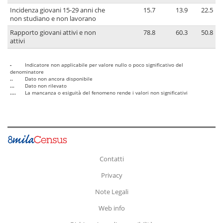
Incidenza giovani 15-29 anni che
15.7
13.9
22.5
non studiano e non lavorano
Rapporto giovani attivi e non
78.8
60.3
50.8
attivi
-
Indicatore non applicabile per valore nullo o poco significativo del
denominatore
..
Dato non ancora disponibile
...
Dato non rilevato
....
La mancanza o esiguità del fenomeno rende i valori non significativi
Contatti
Privacy
Note Legali
Web info