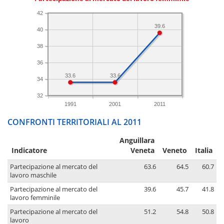
42
39.6
40
38
36
33.6
33.6
34
32
1991
2001
2011
CONFRONTI TERRITORIALI AL 2011
Anguillara
Indicatore
Veneta
Veneto
Italia
Partecipazione al mercato del
63.6
64.5
60.7
lavoro maschile
Partecipazione al mercato del
39.6
45.7
41.8
lavoro femminile
Partecipazione al mercato del
51.2
54.8
50.8
lavoro