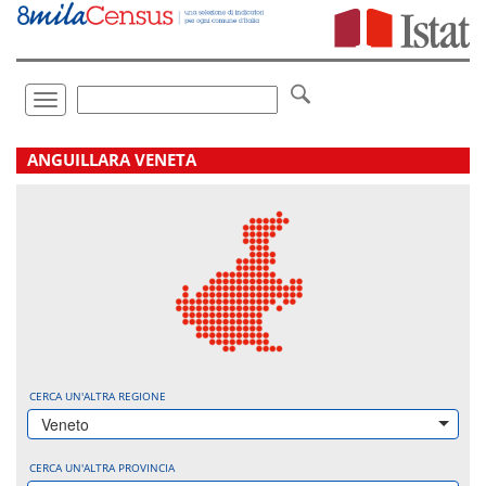
Vai
direttamente
a:
Contenuto
Ricerca
Toggle
navigation
.
ANGUILLARA VENETA
CERCA UN'ALTRA REGIONE
Veneto
CERCA UN'ALTRA PROVINCIA