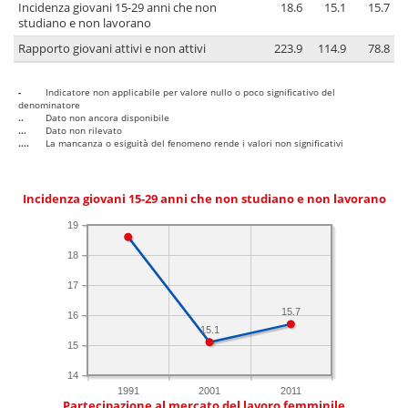
Incidenza giovani 15-29 anni che non
18.6
15.1
15.7
studiano e non lavorano
Rapporto giovani attivi e non attivi
223.9
114.9
78.8
-
Indicatore non applicabile per valore nullo o poco significativo del
denominatore
..
Dato non ancora disponibile
...
Dato non rilevato
....
La mancanza o esiguità del fenomeno rende i valori non significativi
Incidenza giovani 15-29 anni che non studiano e non lavorano
19
18
17
15.7
16
15.1
15
14
1991
2001
2011
Partecipazione al mercato del lavoro femminile